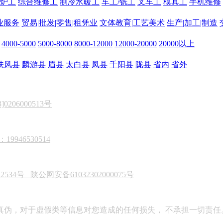
炉工
综合维修工
制冷水暖工
车工/铣工
叉车工
模具工
手机维修
业服务
贸易|批发|零售|租凭业
文体教育|工艺美术
生产|加工|制造
4000-5000
5000-8000
8000-12000
12000-20000
20000以上
扶风县
麟游县
眉县
太白县
凤县
千阳县
陇县
省内
省外
206000513号
946530514
22534号
陕公网安备61032302000075号
真伪，对于虚假类等信息对您造成的任何损失， 不承担一切责任