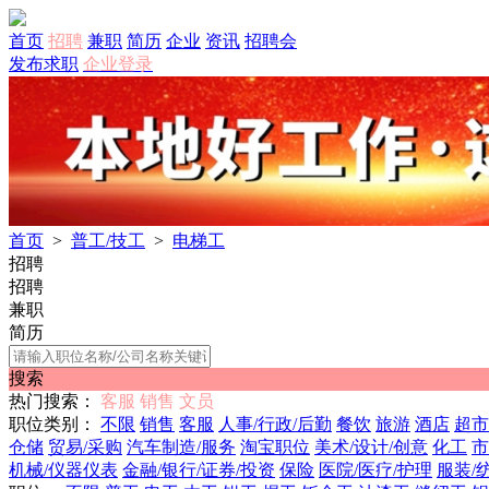
首页
招聘
兼职
简历
企业
资讯
招聘会
发布求职
企业登录
首页
>
普工/技工
>
电梯工
招聘
招聘
兼职
简历
搜索
热门搜索：
客服
销售
文员
职位类别：
不限
销售
客服
人事/行政/后勤
餐饮
旅游
酒店
超市
仓储
贸易/采购
汽车制造/服务
淘宝职位
美术/设计/创意
化工
市
机械/仪器仪表
金融/银行/证券/投资
保险
医院/医疗/护理
服装/