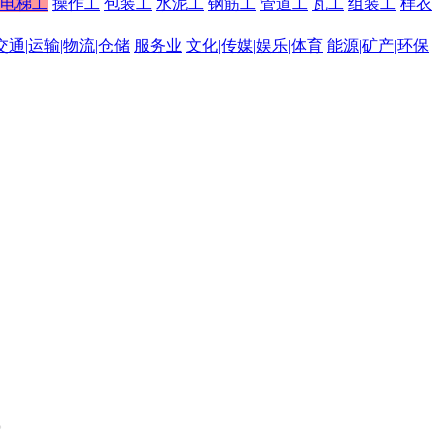
电梯工
操作工
包装工
水泥工
钢筋工
管道工
瓦工
组装工
样衣
交通|运输|物流|仓储
服务业
文化|传媒|娱乐|体育
能源|矿产|环保
。