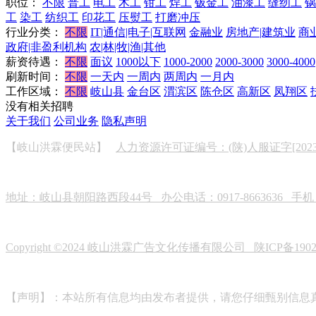
职位：
不限
普工
电工
木工
钳工
焊工
钣金工
油漆工
缝纫工
锅
工
染工
纺织工
印花工
压熨工
打磨冲压
行业分类：
不限
IT|通信|电子|互联网
金融业
房地产|建筑业
商
政府|非盈利机构
农|林|牧|渔|其他
薪资待遇：
不限
面议
1000以下
1000-2000
2000-3000
3000-4000
刷新时间：
不限
一天内
一周内
两周内
一月内
工作区域：
不限
岐山县
金台区
渭滨区
陈仓区
高新区
凤翔区
没有相关招聘
关于我们
公司业务
隐私声明
【岐山洪霖便民站】
人力资源许可证编号：(陕)人服证字[2023]0
地址：岐山县朝阳路西段44号 办公电话：0917-8663636 手机：19
Copyright ©2024 岐山洪霖广告文化传播有限公司
陕ICP备190
【声明】：本站所有信息均由发布者提供，请您仔细甄别信息