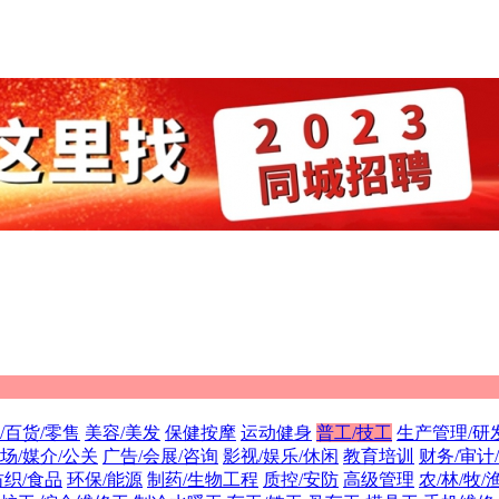
/百货/零售
美容/美发
保健按摩
运动健身
普工/技工
生产管理/研
场/媒介/公关
广告/会展/咨询
影视/娱乐/休闲
教育培训
财务/审计
纺织/食品
环保/能源
制药/生物工程
质控/安防
高级管理
农/林/牧/