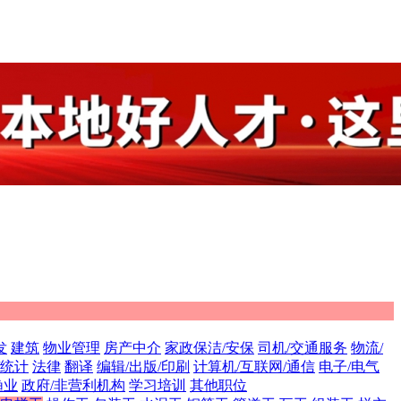
发
建筑
物业管理
房产中介
家政保洁/安保
司机/交通服务
物流/
/统计
法律
翻译
编辑/出版/印刷
计算机/互联网/通信
电子/电气
渔业
政府/非营利机构
学习培训
其他职位