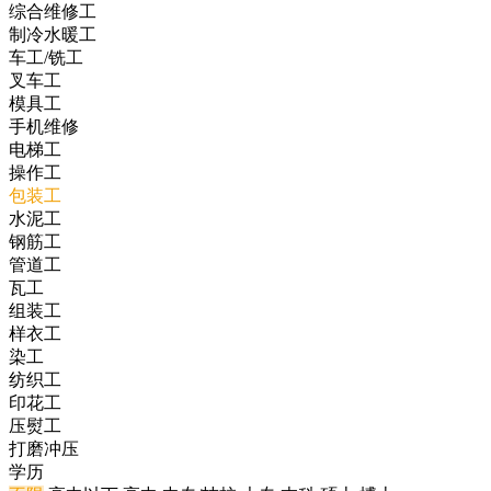
综合维修工
制冷水暖工
车工/铣工
叉车工
模具工
手机维修
电梯工
操作工
包装工
水泥工
钢筋工
管道工
瓦工
组装工
样衣工
染工
纺织工
印花工
压熨工
打磨冲压
学历