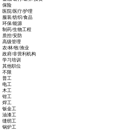
保险
医院/医疗/护理
服装/纺织/食品
环保/能源
制药/生物工程
质控/安防
高级管理
农/林/牧/渔业
政府/非营利机构
学习培训
其他职位
不限
普工
电工
木工
钳工
焊工
钣金工
油漆工
缝纫工
锅炉工