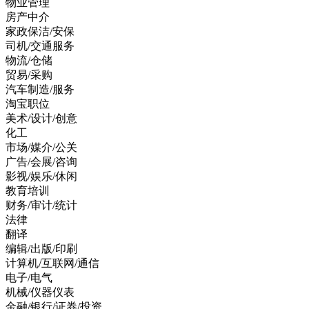
物业管理
房产中介
家政保洁/安保
司机/交通服务
物流/仓储
贸易/采购
汽车制造/服务
淘宝职位
美术/设计/创意
化工
市场/媒介/公关
广告/会展/咨询
影视/娱乐/休闲
教育培训
财务/审计/统计
法律
翻译
编辑/出版/印刷
计算机/互联网/通信
电子/电气
机械/仪器仪表
金融/银行/证券/投资