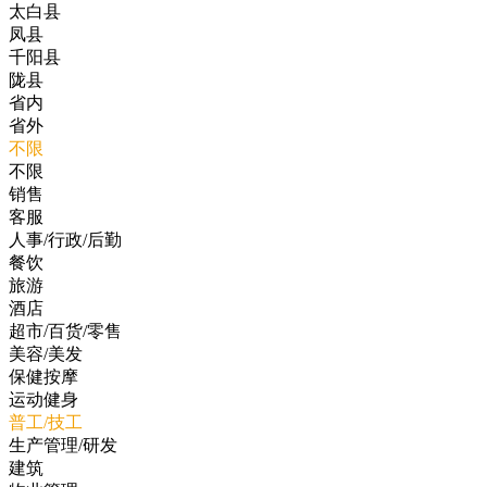
太白县
凤县
千阳县
陇县
省内
省外
不限
不限
销售
客服
人事/行政/后勤
餐饮
旅游
酒店
超市/百货/零售
美容/美发
保健按摩
运动健身
普工/技工
生产管理/研发
建筑