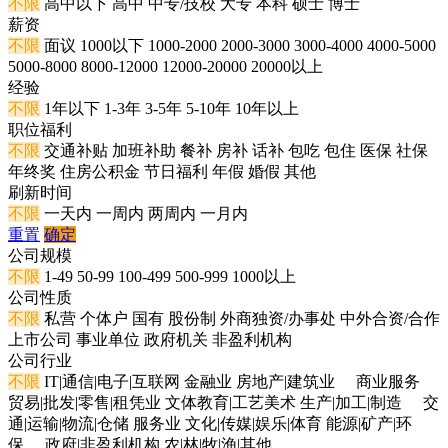
不限
高中以下
高中
中专/技校
大专
本科
硕士
博士
薪资
不限
面议
1000以下
1000-2000
2000-3000
3000-4000
4000-5000
5000-8000
8000-12000
12000-20000
20000以上
经验
不限
1年以下
1-3年
3-5年
5-10年
10年以上
职位福利
不限
交通补贴
加班补助
餐补
房补
话补
包吃
包住
医保
社保
年终奖
住房公积金
节日福利
年假
婚假
其他
刷新时间
不限
一天内
一周内
两周内
一月内
重置
确定
公司规模
不限
1-49
50-99
100-499
500-999
1000以上
公司性质
不限
私营
个体户
国有
股份制
外商独资/办事处
中外合资/合作
上市公司
事业单位
政府机关
非盈利机构
公司行业
不限
IT|通信|电子|互联网
金融业
房地产|建筑业
商业服务
贸易|批发|零售|租凭业
文体教育|工艺美术
生产|加工|制造
交
通|运输|物流|仓储
服务业
文化|传媒|娱乐|体育
能源|矿产|环
保
政府|非盈利机构
农|林|牧|渔|其他