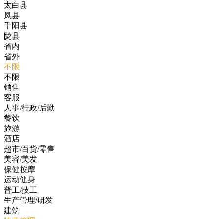
太白县
凤县
千阳县
陇县
省内
省外
不限
不限
销售
客服
人事/行政/后勤
餐饮
旅游
酒店
超市/百货/零售
美容/美发
保健按摩
运动健身
普工/技工
生产管理/研发
建筑