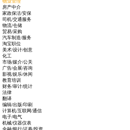
物业管理
房产中介
家政保洁/安保
司机/交通服务
物流/仓储
贸易/采购
汽车制造/服务
淘宝职位
美术/设计/创意
化工
市场/媒介/公关
广告/会展/咨询
影视/娱乐/休闲
教育培训
财务/审计/统计
法律
翻译
编辑/出版/印刷
计算机/互联网/通信
电子/电气
机械/仪器仪表
金融/银行/证券/投资