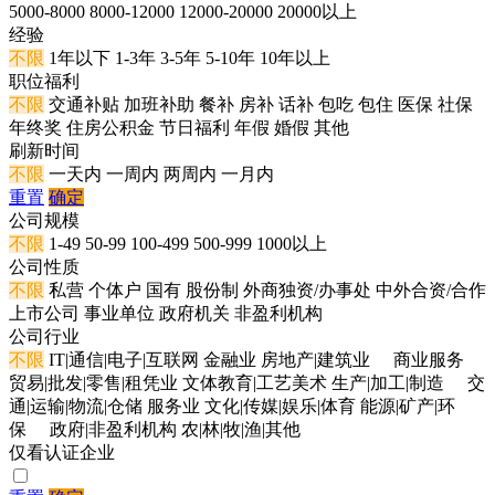
5000-8000
8000-12000
12000-20000
20000以上
经验
不限
1年以下
1-3年
3-5年
5-10年
10年以上
职位福利
不限
交通补贴
加班补助
餐补
房补
话补
包吃
包住
医保
社保
年终奖
住房公积金
节日福利
年假
婚假
其他
刷新时间
不限
一天内
一周内
两周内
一月内
重置
确定
公司规模
不限
1-49
50-99
100-499
500-999
1000以上
公司性质
不限
私营
个体户
国有
股份制
外商独资/办事处
中外合资/合作
上市公司
事业单位
政府机关
非盈利机构
公司行业
不限
IT|通信|电子|互联网
金融业
房地产|建筑业
商业服务
贸易|批发|零售|租凭业
文体教育|工艺美术
生产|加工|制造
交
通|运输|物流|仓储
服务业
文化|传媒|娱乐|体育
能源|矿产|环
保
政府|非盈利机构
农|林|牧|渔|其他
仅看认证企业