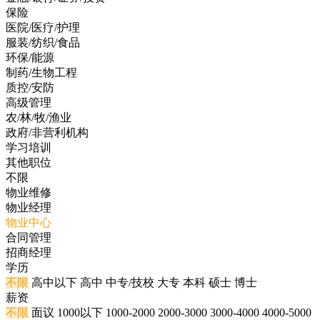
保险
医院/医疗/护理
服装/纺织/食品
环保/能源
制药/生物工程
质控/安防
高级管理
农/林/牧/渔业
政府/非营利机构
学习培训
其他职位
不限
物业维修
物业经理
物业中心
合同管理
招商经理
学历
不限
高中以下
高中
中专/技校
大专
本科
硕士
博士
薪资
不限
面议
1000以下
1000-2000
2000-3000
3000-4000
4000-5000