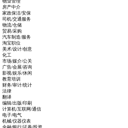
物业管理
房产中介
家政保洁/安保
司机/交通服务
物流/仓储
贸易/采购
汽车制造/服务
淘宝职位
美术/设计/创意
化工
市场/媒介/公关
广告/会展/咨询
影视/娱乐/休闲
教育培训
财务/审计/统计
法律
翻译
编辑/出版/印刷
计算机/互联网/通信
电子/电气
机械/仪器仪表
金融/银行/证券/投资