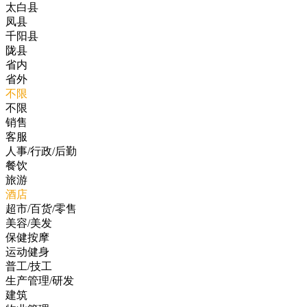
太白县
凤县
千阳县
陇县
省内
省外
不限
不限
销售
客服
人事/行政/后勤
餐饮
旅游
酒店
超市/百货/零售
美容/美发
保健按摩
运动健身
普工/技工
生产管理/研发
建筑