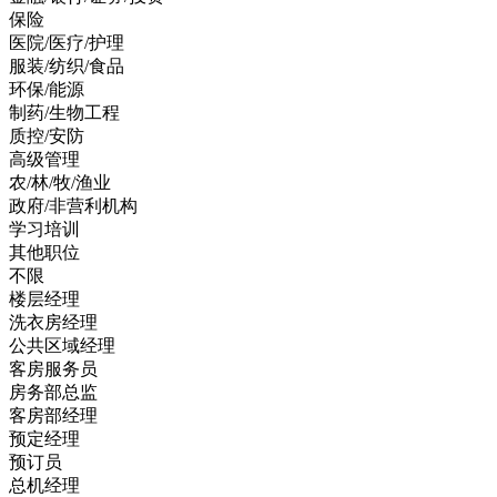
保险
医院/医疗/护理
服装/纺织/食品
环保/能源
制药/生物工程
质控/安防
高级管理
农/林/牧/渔业
政府/非营利机构
学习培训
其他职位
不限
楼层经理
洗衣房经理
公共区域经理
客房服务员
房务部总监
客房部经理
预定经理
预订员
总机经理