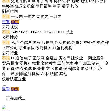
不限
交通补贴
加班补助
餐补
房补
话补
包吃
包住
医保
社保
年终奖
住房公积金
节日福利
年假
婚假
其他
刷新时间
不限
一天内
一周内
两周内
一月内
重置
确定
公司规模
不限
1-49
50-99
100-499
500-999
1000以上
公司性质
不限
私营
个体户
国有
股份制
外商独资/办事处
中外合资/合作
上市公司
事业单位
政府机关
非盈利机构
公司行业
不限
IT|通信|电子|互联网
金融业
房地产|建筑业
商业服务
贸易|批发|零售|租凭业
文体教育|工艺美术
生产|加工|制造
交
通|运输|物流|仓储
服务业
文化|传媒|娱乐|体育
能源|矿产|环
保
政府|非盈利机构
农|林|牧|渔|其他
仅看认证企业
重置
确定
正在加载...