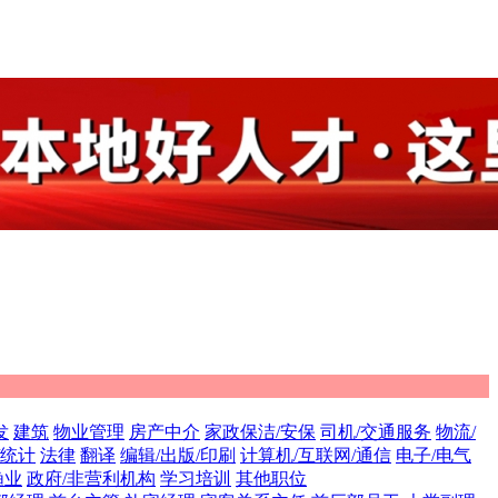
发
建筑
物业管理
房产中介
家政保洁/安保
司机/交通服务
物流/
/统计
法律
翻译
编辑/出版/印刷
计算机/互联网/通信
电子/电气
渔业
政府/非营利机构
学习培训
其他职位