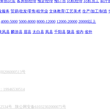
务部总监
客房部经理
预定经理
预订员
总机经理
总机员工
前厅
业服务
贸易|批发|零售|租凭业
文体教育|工艺美术
生产|加工|制造
4000-5000
5000-8000
8000-12000
12000-20000
20000以上
扶风县
麟游县
眉县
太白县
凤县
千阳县
陇县
省内
省外
206000513号
946530514
22534号
陕公网安备61032302000075号