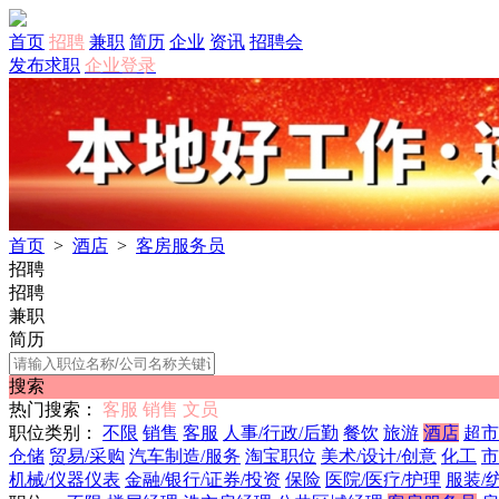
首页
招聘
兼职
简历
企业
资讯
招聘会
发布求职
企业登录
首页
>
酒店
>
客房服务员
招聘
招聘
兼职
简历
搜索
热门搜索：
客服
销售
文员
职位类别：
不限
销售
客服
人事/行政/后勤
餐饮
旅游
酒店
超市
仓储
贸易/采购
汽车制造/服务
淘宝职位
美术/设计/创意
化工
市
机械/仪器仪表
金融/银行/证券/投资
保险
医院/医疗/护理
服装/