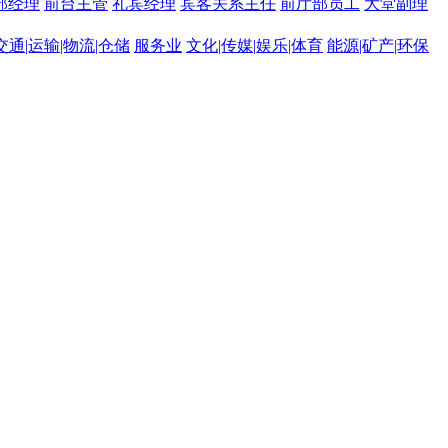
部经理
前台主管
礼宾经理
宾客关系主任
前厅部员工
大堂副理
交通|运输|物流|仓储
服务业
文化|传媒|娱乐|体育
能源|矿产|环保