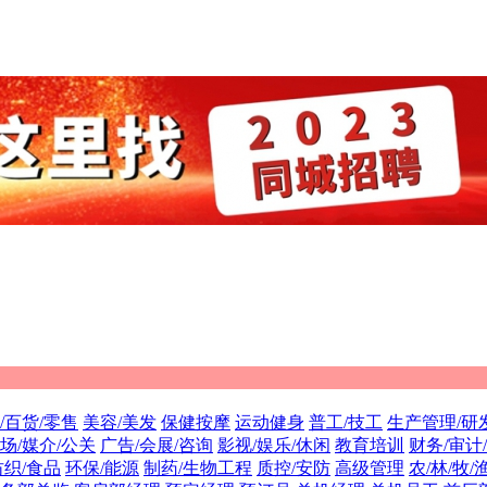
/百货/零售
美容/美发
保健按摩
运动健身
普工/技工
生产管理/研
场/媒介/公关
广告/会展/咨询
影视/娱乐/休闲
教育培训
财务/审计
纺织/食品
环保/能源
制药/生物工程
质控/安防
高级管理
农/林/牧/