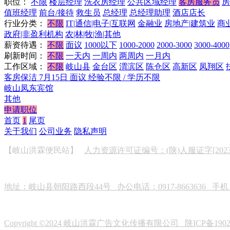
职位：
不限
楼层经理
洗衣房经理
公共区域经理
客房服务员
房
值班经理
前台/接待
救生员
总经理
总经理助理
酒店店长
行业分类：
不限
IT|通信|电子|互联网
金融业
房地产|建筑业
商
政府|非盈利机构
农|林|牧|渔|其他
薪资待遇：
不限
面议
1000以下
1000-2000
2000-3000
3000-4000
刷新时间：
不限
一天内
一周内
两周内
一月内
工作区域：
不限
岐山县
金台区
渭滨区
陈仓区
高新区
凤翔区
客房保洁
7月15日
面议
经验不限 / 学历不限
岐山凤东宾馆
其他
申请职位
首页
1
尾页
关于我们
公司业务
隐私声明
【岐山洪霖便民站】
人力资源许可证编号：(陕)人服证字[2023]0
地址：岐山县朝阳路西段44号 办公电话：0917-8663636 手机：19
Copyright ©2024 岐山洪霖广告文化传播有限公司
陕ICP备190