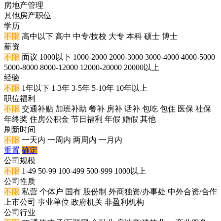
房地产管理
其他房产职位
学历
不限
高中以下
高中
中专/技校
大专
本科
硕士
博士
薪资
不限
面议
1000以下
1000-2000
2000-3000
3000-4000
4000-5000
5000-8000
8000-12000
12000-20000
20000以上
经验
不限
1年以下
1-3年
3-5年
5-10年
10年以上
职位福利
不限
交通补贴
加班补助
餐补
房补
话补
包吃
包住
医保
社保
年终奖
住房公积金
节日福利
年假
婚假
其他
刷新时间
不限
一天内
一周内
两周内
一月内
重置
确定
公司规模
不限
1-49
50-99
100-499
500-999
1000以上
公司性质
不限
私营
个体户
国有
股份制
外商独资/办事处
中外合资/合作
上市公司
事业单位
政府机关
非盈利机构
公司行业