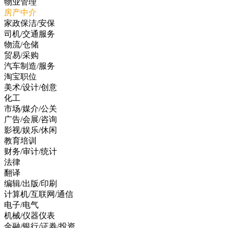
物业管理
房产中介
家政保洁/安保
司机/交通服务
物流/仓储
贸易/采购
汽车制造/服务
淘宝职位
美术/设计/创意
化工
市场/媒介/公关
广告/会展/咨询
影视/娱乐/休闲
教育培训
财务/审计/统计
法律
翻译
编辑/出版/印刷
计算机/互联网/通信
电子/电气
机械/仪器仪表
金融/银行/证券/投资