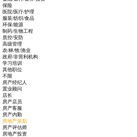
保险
医院/医疗/护理
服装/纺织/食品
环保/能源
制药/生物工程
质控/安防
高级管理
农/林/牧/渔业
政府/非营利机构
学习培训
其他职位
不限
房产经纪人
置业顾问
店长
房产店员
房产客服
房产内勤
房地产策划
房产评估师
房地产投资