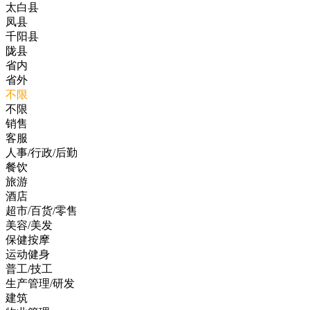
太白县
凤县
千阳县
陇县
省内
省外
不限
不限
销售
客服
人事/行政/后勤
餐饮
旅游
酒店
超市/百货/零售
美容/美发
保健按摩
运动健身
普工/技工
生产管理/研发
建筑