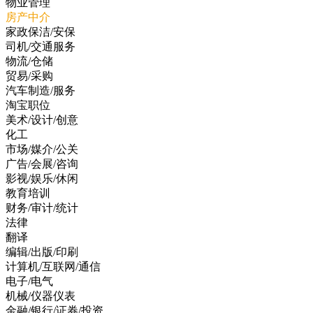
物业管理
房产中介
家政保洁/安保
司机/交通服务
物流/仓储
贸易/采购
汽车制造/服务
淘宝职位
美术/设计/创意
化工
市场/媒介/公关
广告/会展/咨询
影视/娱乐/休闲
教育培训
财务/审计/统计
法律
翻译
编辑/出版/印刷
计算机/互联网/通信
电子/电气
机械/仪器仪表
金融/银行/证券/投资