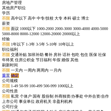
房地产管理
其他房产职位
学历
不限
高中以下
高中
中专/技校
大专
本科
硕士
博士
薪资
不限
面议
1000以下
1000-2000
2000-3000
3000-4000
4000-5000
5000-8000
8000-12000
12000-20000
20000以上
经验
不限
1年以下
1-3年
3-5年
5-10年
10年以上
职位福利
不限
交通补贴
加班补助
餐补
房补
话补
包吃
包住
医保
社保
年终奖
住房公积金
节日福利
年假
婚假
其他
刷新时间
不限
一天内
一周内
两周内
一月内
重置
确定
公司规模
不限
1-49
50-99
100-499
500-999
1000以上
公司性质
不限
私营
个体户
国有
股份制
外商独资/办事处
中外合资/合作
上市公司
事业单位
政府机关
非盈利机构
公司行业