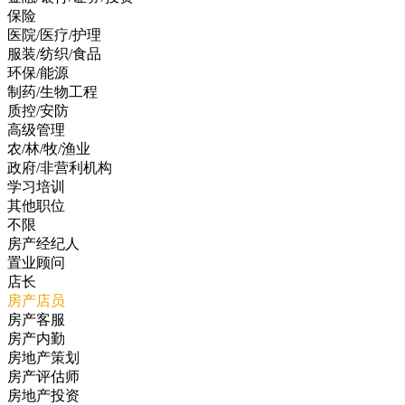
保险
医院/医疗/护理
服装/纺织/食品
环保/能源
制药/生物工程
质控/安防
高级管理
农/林/牧/渔业
政府/非营利机构
学习培训
其他职位
不限
房产经纪人
置业顾问
店长
房产店员
房产客服
房产内勤
房地产策划
房产评估师
房地产投资