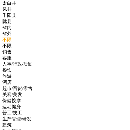
太白县
凤县
千阳县
陇县
省内
省外
不限
不限
销售
客服
人事/行政/后勤
餐饮
旅游
酒店
超市/百货/零售
美容/美发
保健按摩
运动健身
普工/技工
生产管理/研发
建筑