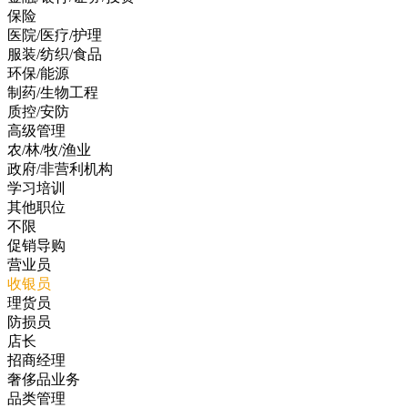
保险
医院/医疗/护理
服装/纺织/食品
环保/能源
制药/生物工程
质控/安防
高级管理
农/林/牧/渔业
政府/非营利机构
学习培训
其他职位
不限
促销导购
营业员
收银员
理货员
防损员
店长
招商经理
奢侈品业务
品类管理