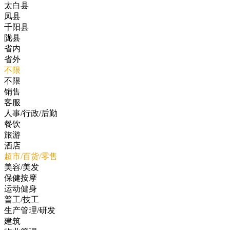
太白县
凤县
千阳县
陇县
省内
省外
不限
不限
销售
客服
人事/行政/后勤
餐饮
旅游
酒店
超市/百货/零售
美容/美发
保健按摩
运动健身
普工/技工
生产管理/研发
建筑