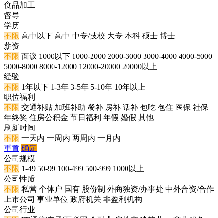
食品加工
督导
学历
不限
高中以下
高中
中专/技校
大专
本科
硕士
博士
薪资
不限
面议
1000以下
1000-2000
2000-3000
3000-4000
4000-5000
5000-8000
8000-12000
12000-20000
20000以上
经验
不限
1年以下
1-3年
3-5年
5-10年
10年以上
职位福利
不限
交通补贴
加班补助
餐补
房补
话补
包吃
包住
医保
社保
年终奖
住房公积金
节日福利
年假
婚假
其他
刷新时间
不限
一天内
一周内
两周内
一月内
重置
确定
公司规模
不限
1-49
50-99
100-499
500-999
1000以上
公司性质
不限
私营
个体户
国有
股份制
外商独资/办事处
中外合资/合作
上市公司
事业单位
政府机关
非盈利机构
公司行业