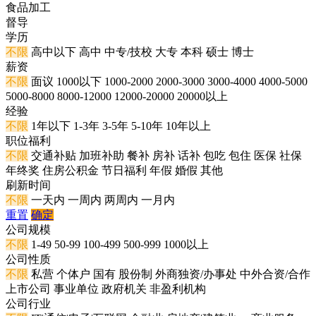
食品加工
督导
学历
不限
高中以下
高中
中专/技校
大专
本科
硕士
博士
薪资
不限
面议
1000以下
1000-2000
2000-3000
3000-4000
4000-5000
5000-8000
8000-12000
12000-20000
20000以上
经验
不限
1年以下
1-3年
3-5年
5-10年
10年以上
职位福利
不限
交通补贴
加班补助
餐补
房补
话补
包吃
包住
医保
社保
年终奖
住房公积金
节日福利
年假
婚假
其他
刷新时间
不限
一天内
一周内
两周内
一月内
重置
确定
公司规模
不限
1-49
50-99
100-499
500-999
1000以上
公司性质
不限
私营
个体户
国有
股份制
外商独资/办事处
中外合资/合作
上市公司
事业单位
政府机关
非盈利机构
公司行业