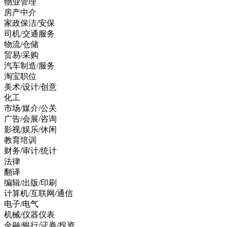
物业管理
房产中介
家政保洁/安保
司机/交通服务
物流/仓储
贸易/采购
汽车制造/服务
淘宝职位
美术/设计/创意
化工
市场/媒介/公关
广告/会展/咨询
影视/娱乐/休闲
教育培训
财务/审计/统计
法律
翻译
编辑/出版/印刷
计算机/互联网/通信
电子/电气
机械/仪器仪表
金融/银行/证券/投资