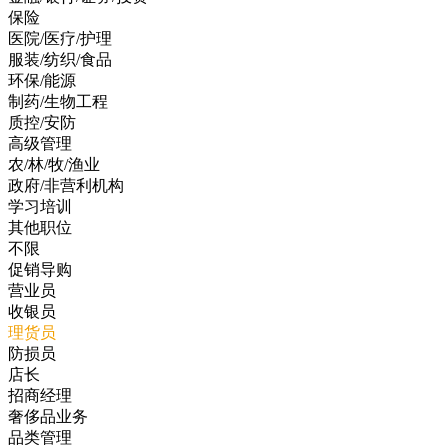
保险
医院/医疗/护理
服装/纺织/食品
环保/能源
制药/生物工程
质控/安防
高级管理
农/林/牧/渔业
政府/非营利机构
学习培训
其他职位
不限
促销导购
营业员
收银员
理货员
防损员
店长
招商经理
奢侈品业务
品类管理