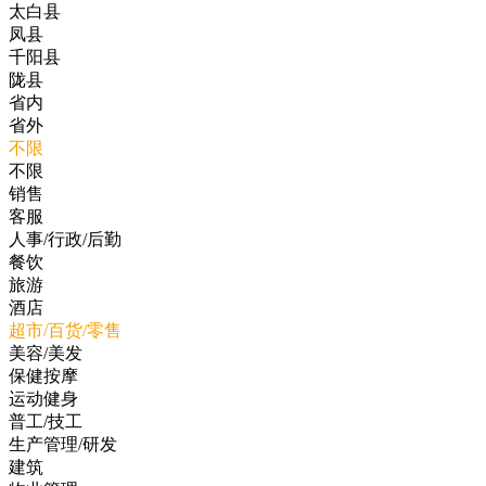
太白县
凤县
千阳县
陇县
省内
省外
不限
不限
销售
客服
人事/行政/后勤
餐饮
旅游
酒店
超市/百货/零售
美容/美发
保健按摩
运动健身
普工/技工
生产管理/研发
建筑