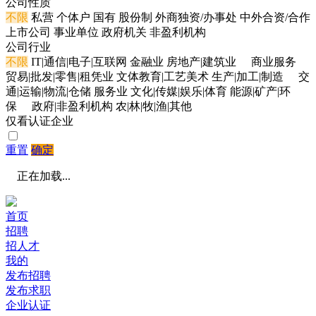
公司性质
不限
私营
个体户
国有
股份制
外商独资/办事处
中外合资/合作
上市公司
事业单位
政府机关
非盈利机构
公司行业
不限
IT|通信|电子|互联网
金融业
房地产|建筑业
商业服务
贸易|批发|零售|租凭业
文体教育|工艺美术
生产|加工|制造
交
通|运输|物流|仓储
服务业
文化|传媒|娱乐|体育
能源|矿产|环
保
政府|非盈利机构
农|林|牧|渔|其他
仅看认证企业
重置
确定
正在加载...
首页
招聘
招人才
我的
发布招聘
发布求职
企业认证