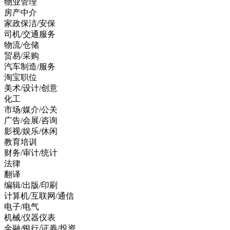
物业管理
房产中介
家政保洁/安保
司机/交通服务
物流/仓储
贸易/采购
汽车制造/服务
淘宝职位
美术/设计/创意
化工
市场/媒介/公关
广告/会展/咨询
影视/娱乐/休闲
教育培训
财务/审计/统计
法律
翻译
编辑/出版/印刷
计算机/互联网/通信
电子/电气
机械/仪器仪表
金融/银行/证券/投资