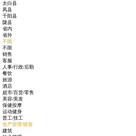
太白县
凤县
千阳县
陇县
省内
省外
不限
不限
销售
客服
人事/行政/后勤
餐饮
旅游
酒店
超市/百货/零售
美容/美发
保健按摩
运动健身
普工/技工
生产管理/研发
建筑