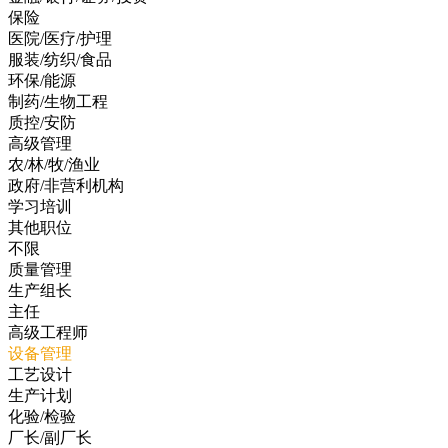
保险
医院/医疗/护理
服装/纺织/食品
环保/能源
制药/生物工程
质控/安防
高级管理
农/林/牧/渔业
政府/非营利机构
学习培训
其他职位
不限
质量管理
生产组长
主任
高级工程师
设备管理
工艺设计
生产计划
化验/检验
厂长/副厂长