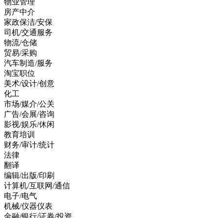
物业管理
房产中介
家政保洁/安保
司机/交通服务
物流/仓储
贸易/采购
汽车制造/服务
淘宝职位
美术/设计/创意
化工
市场/媒介/公关
广告/会展/咨询
影视/娱乐/休闲
教育培训
财务/审计/统计
法律
翻译
编辑/出版/印刷
计算机/互联网/通信
电子/电气
机械/仪器仪表
金融/银行/证券/投资