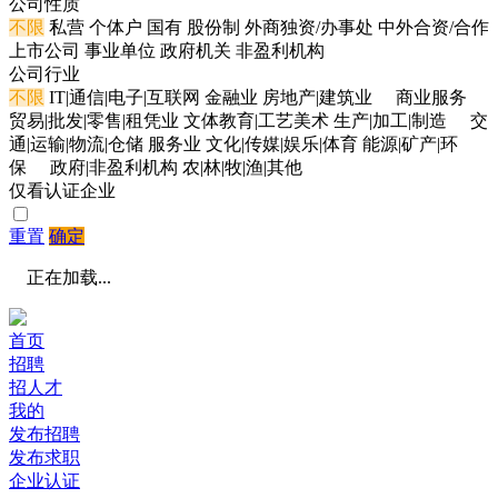
公司性质
不限
私营
个体户
国有
股份制
外商独资/办事处
中外合资/合作
上市公司
事业单位
政府机关
非盈利机构
公司行业
不限
IT|通信|电子|互联网
金融业
房地产|建筑业
商业服务
贸易|批发|零售|租凭业
文体教育|工艺美术
生产|加工|制造
交
通|运输|物流|仓储
服务业
文化|传媒|娱乐|体育
能源|矿产|环
保
政府|非盈利机构
农|林|牧|渔|其他
仅看认证企业
重置
确定
正在加载...
首页
招聘
招人才
我的
发布招聘
发布求职
企业认证