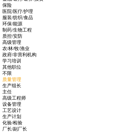
保险
医院/医疗/护理
服装/纺织/食品
环保/能源
制药/生物工程
质控/安防
高级管理
农/林/牧/渔业
政府/非营利机构
学习培训
其他职位
不限
质量管理
生产组长
主任
高级工程师
设备管理
工艺设计
生产计划
化验/检验
厂长/副厂长