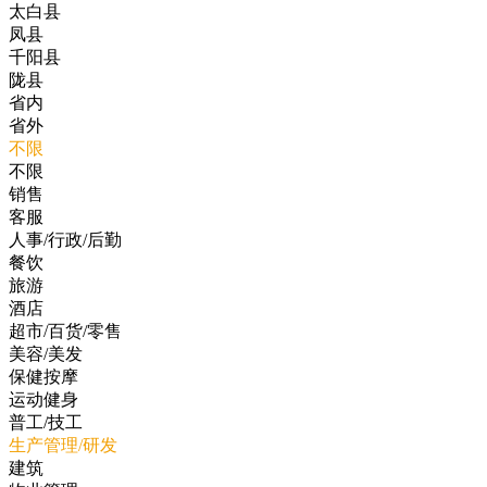
太白县
凤县
千阳县
陇县
省内
省外
不限
不限
销售
客服
人事/行政/后勤
餐饮
旅游
酒店
超市/百货/零售
美容/美发
保健按摩
运动健身
普工/技工
生产管理/研发
建筑