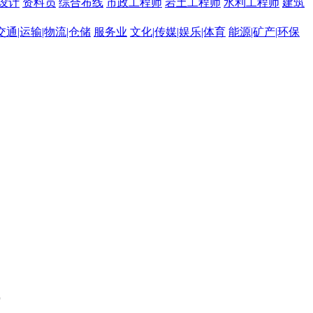
设计
资料员
综合布线
市政工程师
岩土工程师
水利工程师
建筑
交通|运输|物流|仓储
服务业
文化|传媒|娱乐|体育
能源|矿产|环保
。