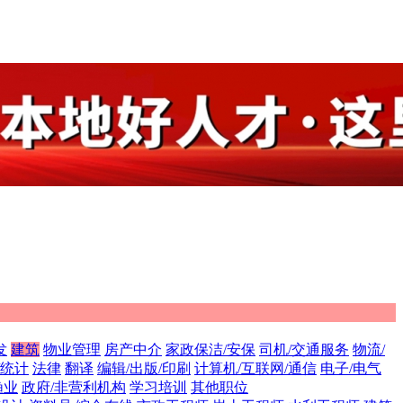
发
建筑
物业管理
房产中介
家政保洁/安保
司机/交通服务
物流/
/统计
法律
翻译
编辑/出版/印刷
计算机/互联网/通信
电子/电气
渔业
政府/非营利机构
学习培训
其他职位