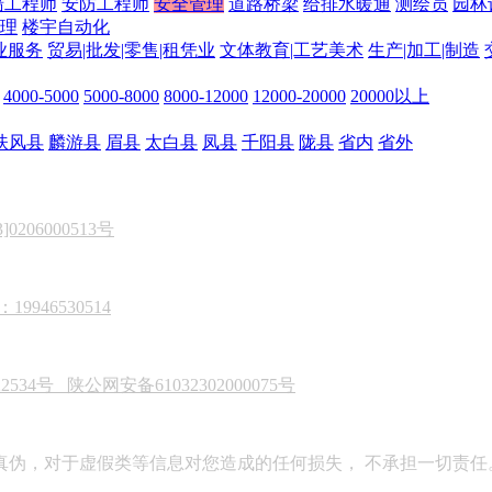
墙工程师
安防工程师
安全管理
道路桥梁
给排水暖通
测绘员
园林
理
楼宇自动化
业服务
贸易|批发|零售|租凭业
文体教育|工艺美术
生产|加工|制造
4000-5000
5000-8000
8000-12000
12000-20000
20000以上
扶风县
麟游县
眉县
太白县
凤县
千阳县
陇县
省内
省外
206000513号
946530514
22534号
陕公网安备61032302000075号
真伪，对于虚假类等信息对您造成的任何损失， 不承担一切责任