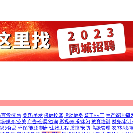
/百货/零售
美容/美发
保健按摩
运动健身
普工/技工
生产管理/研
场/媒介/公关
广告/会展/咨询
影视/娱乐/休闲
教育培训
财务/审计
纺织/食品
环保/能源
制药/生物工程
质控/安防
高级管理
农/林/牧/