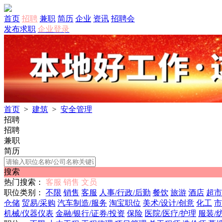
首页
招聘
兼职
简历
企业
资讯
招聘会
发布求职
企业登录
首页
>
建筑
>
安全管理
招聘
招聘
兼职
简历
搜索
热门搜索：
客服
销售
文员
职位类别：
不限
销售
客服
人事/行政/后勤
餐饮
旅游
酒店
超市
仓储
贸易/采购
汽车制造/服务
淘宝职位
美术/设计/创意
化工
市
机械/仪器仪表
金融/银行/证券/投资
保险
医院/医疗/护理
服装/