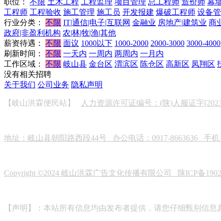
职位：
不限
土木工程
工程监理
项目管理
总工程师
造价师
幕
工程师
工程验收
施工管理
施工员
开发报建
爆破工程师
设备管
行业分类：
不限
IT|通信|电子|互联网
金融业
房地产|建筑业
商
政府|非盈利机构
农|林|牧|渔|其他
薪资待遇：
不限
面议
1000以下
1000-2000
2000-3000
3000-4000
刷新时间：
不限
一天内
一周内
两周内
一月内
工作区域：
不限
岐山县
金台区
渭滨区
陈仓区
高新区
凤翔区
没有相关招聘
关于我们
公司业务
隐私声明
【岐山洪霖便民站】
人力资源许可证编号：(陕)人服证字[2023]0
地址：岐山县朝阳路西段44号 办公电话：0917-8663636 手机：19
Copyright ©2024 岐山洪霖广告文化传播有限公司
陕ICP备190
【声明】：本站所有信息均由发布者提供，请您仔细甄别信息