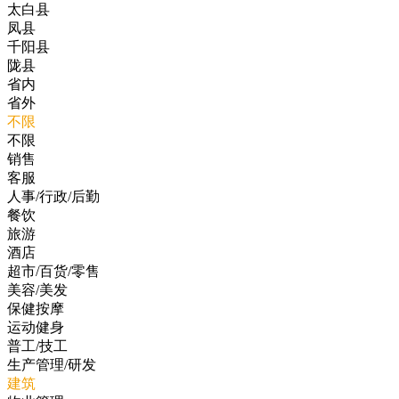
太白县
凤县
千阳县
陇县
省内
省外
不限
不限
销售
客服
人事/行政/后勤
餐饮
旅游
酒店
超市/百货/零售
美容/美发
保健按摩
运动健身
普工/技工
生产管理/研发
建筑