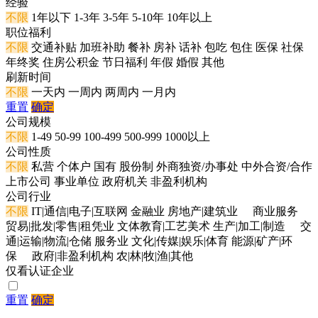
经验
不限
1年以下
1-3年
3-5年
5-10年
10年以上
职位福利
不限
交通补贴
加班补助
餐补
房补
话补
包吃
包住
医保
社保
年终奖
住房公积金
节日福利
年假
婚假
其他
刷新时间
不限
一天内
一周内
两周内
一月内
重置
确定
公司规模
不限
1-49
50-99
100-499
500-999
1000以上
公司性质
不限
私营
个体户
国有
股份制
外商独资/办事处
中外合资/合作
上市公司
事业单位
政府机关
非盈利机构
公司行业
不限
IT|通信|电子|互联网
金融业
房地产|建筑业
商业服务
贸易|批发|零售|租凭业
文体教育|工艺美术
生产|加工|制造
交
通|运输|物流|仓储
服务业
文化|传媒|娱乐|体育
能源|矿产|环
保
政府|非盈利机构
农|林|牧|渔|其他
仅看认证企业
重置
确定