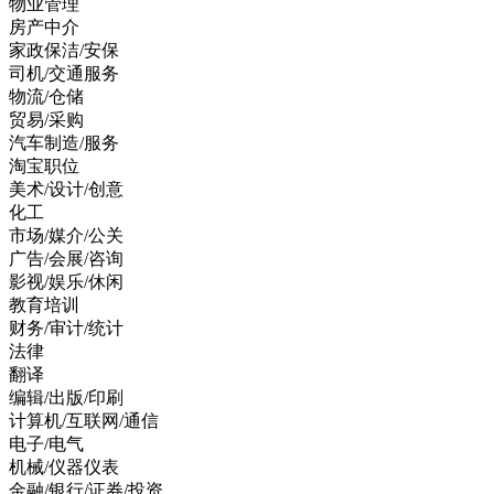
物业管理
房产中介
家政保洁/安保
司机/交通服务
物流/仓储
贸易/采购
汽车制造/服务
淘宝职位
美术/设计/创意
化工
市场/媒介/公关
广告/会展/咨询
影视/娱乐/休闲
教育培训
财务/审计/统计
法律
翻译
编辑/出版/印刷
计算机/互联网/通信
电子/电气
机械/仪器仪表
金融/银行/证券/投资