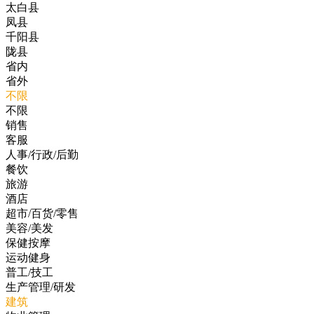
太白县
凤县
千阳县
陇县
省内
省外
不限
不限
销售
客服
人事/行政/后勤
餐饮
旅游
酒店
超市/百货/零售
美容/美发
保健按摩
运动健身
普工/技工
生产管理/研发
建筑