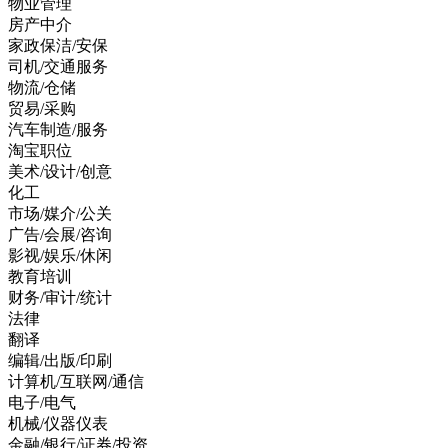
物业管理
房产中介
家政保洁/安保
司机/交通服务
物流/仓储
贸易/采购
汽车制造/服务
淘宝职位
美术/设计/创意
化工
市场/媒介/公关
广告/会展/咨询
影视/娱乐/休闲
教育培训
财务/审计/统计
法律
翻译
编辑/出版/印刷
计算机/互联网/通信
电子/电气
机械/仪器仪表
金融/银行/证券/投资