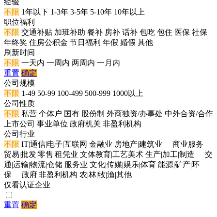
经验
不限
1年以下
1-3年
3-5年
5-10年
10年以上
职位福利
不限
交通补贴
加班补助
餐补
房补
话补
包吃
包住
医保
社保
年终奖
住房公积金
节日福利
年假
婚假
其他
刷新时间
不限
一天内
一周内
两周内
一月内
重置
确定
公司规模
不限
1-49
50-99
100-499
500-999
1000以上
公司性质
不限
私营
个体户
国有
股份制
外商独资/办事处
中外合资/合作
上市公司
事业单位
政府机关
非盈利机构
公司行业
不限
IT|通信|电子|互联网
金融业
房地产|建筑业
商业服务
贸易|批发|零售|租凭业
文体教育|工艺美术
生产|加工|制造
交
通|运输|物流|仓储
服务业
文化|传媒|娱乐|体育
能源|矿产|环
保
政府|非盈利机构
农|林|牧|渔|其他
仅看认证企业
重置
确定