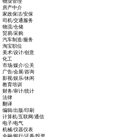
物业管理
房产中介
家政保洁/安保
司机/交通服务
物流/仓储
贸易/采购
汽车制造/服务
淘宝职位
美术/设计/创意
化工
市场/媒介/公关
广告/会展/咨询
影视/娱乐/休闲
教育培训
财务/审计/统计
法律
翻译
编辑/出版/印刷
计算机/互联网/通信
电子/电气
机械/仪器仪表
金融/银行/证券/投资