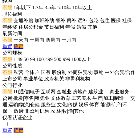
经验
不限
1年以下
1-3年
3-5年
5-10年
10年以上
职位福利
不限
交通补贴
加班补助
餐补
房补
话补
包吃
包住
医保
社保
年终奖
住房公积金
节日福利
年假
婚假
其他
刷新时间
不限
一天内
一周内
两周内
一月内
重置
确定
公司规模
不限
1-49
50-99
100-499
500-999
1000以上
公司性质
不限
私营
个体户
国有
股份制
外商独资/办事处
中外合资/合作
上市公司
事业单位
政府机关
非盈利机构
公司行业
不限
IT|通信|电子|互联网
金融业
房地产|建筑业
商业服务
贸易|批发|零售|租凭业
文体教育|工艺美术
生产|加工|制造
交
通|运输|物流|仓储
服务业
文化|传媒|娱乐|体育
能源|矿产|环
保
政府|非盈利机构
农|林|牧|渔|其他
仅看认证企业
重置
确定