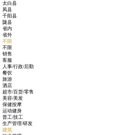
太白县
凤县
千阳县
陇县
省内
省外
不限
不限
销售
客服
人事/行政/后勤
餐饮
旅游
酒店
超市/百货/零售
美容/美发
保健按摩
运动健身
普工/技工
生产管理/研发
建筑