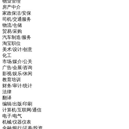
物业管理
房产中介
家政保洁/安保
司机/交通服务
物流/仓储
贸易/采购
汽车制造/服务
淘宝职位
美术/设计/创意
化工
市场/媒介/公关
广告/会展/咨询
影视/娱乐/休闲
教育培训
财务/审计/统计
法律
翻译
编辑/出版/印刷
计算机/互联网/通信
电子/电气
机械/仪器仪表
金融/银行/证券/投资