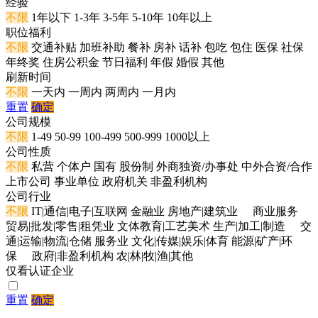
经验
不限
1年以下
1-3年
3-5年
5-10年
10年以上
职位福利
不限
交通补贴
加班补助
餐补
房补
话补
包吃
包住
医保
社保
年终奖
住房公积金
节日福利
年假
婚假
其他
刷新时间
不限
一天内
一周内
两周内
一月内
重置
确定
公司规模
不限
1-49
50-99
100-499
500-999
1000以上
公司性质
不限
私营
个体户
国有
股份制
外商独资/办事处
中外合资/合作
上市公司
事业单位
政府机关
非盈利机构
公司行业
不限
IT|通信|电子|互联网
金融业
房地产|建筑业
商业服务
贸易|批发|零售|租凭业
文体教育|工艺美术
生产|加工|制造
交
通|运输|物流|仓储
服务业
文化|传媒|娱乐|体育
能源|矿产|环
保
政府|非盈利机构
农|林|牧|渔|其他
仅看认证企业
重置
确定