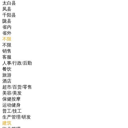
太白县
凤县
千阳县
陇县
省内
省外
不限
不限
销售
客服
人事/行政/后勤
餐饮
旅游
酒店
超市/百货/零售
美容/美发
保健按摩
运动健身
普工/技工
生产管理/研发
建筑