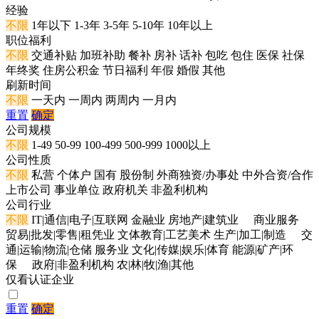
经验
不限
1年以下
1-3年
3-5年
5-10年
10年以上
职位福利
不限
交通补贴
加班补助
餐补
房补
话补
包吃
包住
医保
社保
年终奖
住房公积金
节日福利
年假
婚假
其他
刷新时间
不限
一天内
一周内
两周内
一月内
重置
确定
公司规模
不限
1-49
50-99
100-499
500-999
1000以上
公司性质
不限
私营
个体户
国有
股份制
外商独资/办事处
中外合资/合作
上市公司
事业单位
政府机关
非盈利机构
公司行业
不限
IT|通信|电子|互联网
金融业
房地产|建筑业
商业服务
贸易|批发|零售|租凭业
文体教育|工艺美术
生产|加工|制造
交
通|运输|物流|仓储
服务业
文化|传媒|娱乐|体育
能源|矿产|环
保
政府|非盈利机构
农|林|牧|渔|其他
仅看认证企业
重置
确定