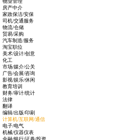
物业管理
房产中介
家政保洁/安保
司机/交通服务
物流/仓储
贸易/采购
汽车制造/服务
淘宝职位
美术/设计/创意
化工
市场/媒介/公关
广告/会展/咨询
影视/娱乐/休闲
教育培训
财务/审计/统计
法律
翻译
编辑/出版/印刷
计算机/互联网/通信
电子/电气
机械/仪器仪表
金融/银行/证券/投资