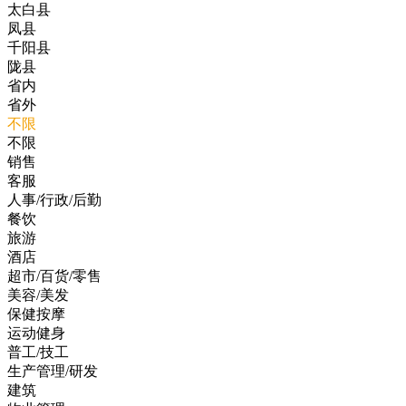
太白县
凤县
千阳县
陇县
省内
省外
不限
不限
销售
客服
人事/行政/后勤
餐饮
旅游
酒店
超市/百货/零售
美容/美发
保健按摩
运动健身
普工/技工
生产管理/研发
建筑