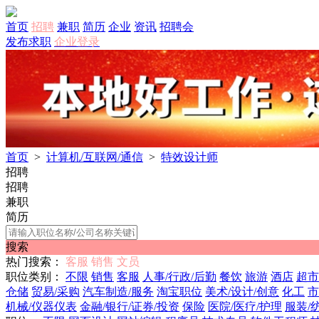
首页
招聘
兼职
简历
企业
资讯
招聘会
发布求职
企业登录
首页
>
计算机/互联网/通信
>
特效设计师
招聘
招聘
兼职
简历
搜索
热门搜索：
客服
销售
文员
职位类别：
不限
销售
客服
人事/行政/后勤
餐饮
旅游
酒店
超市
仓储
贸易/采购
汽车制造/服务
淘宝职位
美术/设计/创意
化工
市
机械/仪器仪表
金融/银行/证券/投资
保险
医院/医疗/护理
服装/