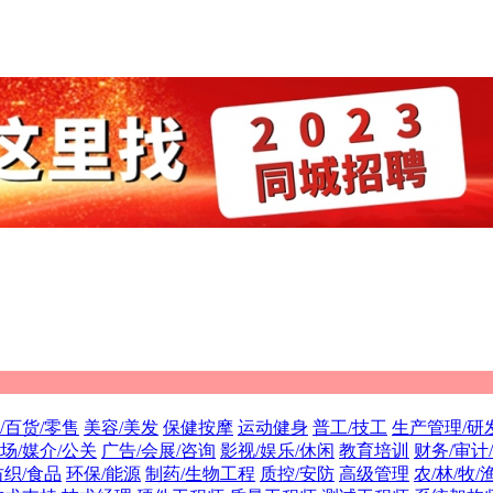
/百货/零售
美容/美发
保健按摩
运动健身
普工/技工
生产管理/研
场/媒介/公关
广告/会展/咨询
影视/娱乐/休闲
教育培训
财务/审计
纺织/食品
环保/能源
制药/生物工程
质控/安防
高级管理
农/林/牧/