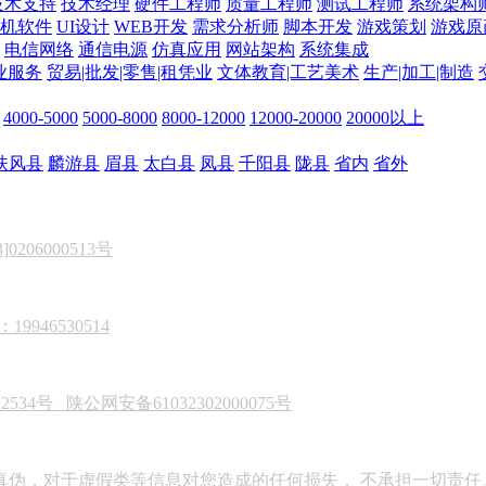
技术支持
技术经理
硬件工程师
质量工程师
测试工程师
系统架构
机软件
UI设计
WEB开发
需求分析师
脚本开发
游戏策划
游戏原
电信网络
通信电源
仿真应用
网站架构
系统集成
业服务
贸易|批发|零售|租凭业
文体教育|工艺美术
生产|加工|制造
4000-5000
5000-8000
8000-12000
12000-20000
20000以上
扶风县
麟游县
眉县
太白县
凤县
千阳县
陇县
省内
省外
206000513号
946530514
22534号
陕公网安备61032302000075号
真伪，对于虚假类等信息对您造成的任何损失， 不承担一切责任