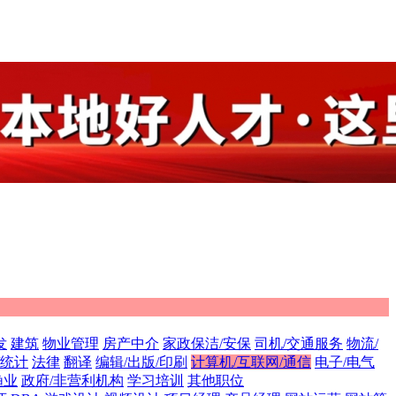
发
建筑
物业管理
房产中介
家政保洁/安保
司机/交通服务
物流/
/统计
法律
翻译
编辑/出版/印刷
计算机/互联网/通信
电子/电气
渔业
政府/非营利机构
学习培训
其他职位