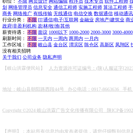
职位：
不限
网页设计
网站编辑
程序员
技术专员
软件工程师
划
网络管理员
信息安全
通信工程师
实施工程师
算法工程师
手
商务
网络推广
有线传输
无线通信
电信交换
数据通信
移动通讯
行业分类：
不限
IT|通信|电子|互联网
金融业
房地产|建筑业
商
政府|非盈利机构
农|林|牧|渔|其他
薪资待遇：
不限
面议
1000以下
1000-2000
2000-3000
3000-4000
刷新时间：
不限
一天内
一周内
两周内
一月内
工作区域：
不限
岐山县
金台区
渭滨区
陈仓区
高新区
凤翔区
没有相关招聘
关于我们
公司业务
隐私声明
【岐山洪霖便民站】
人力资源许可证编号：(陕)人服证字[2023]0
地址：岐山县朝阳路西段44号 办公电话：0917-8663636 手机：19
Copyright ©2024 岐山洪霖广告文化传播有限公司
陕ICP备190
【声明】：本站所有信息均由发布者提供，请您仔细甄别信息