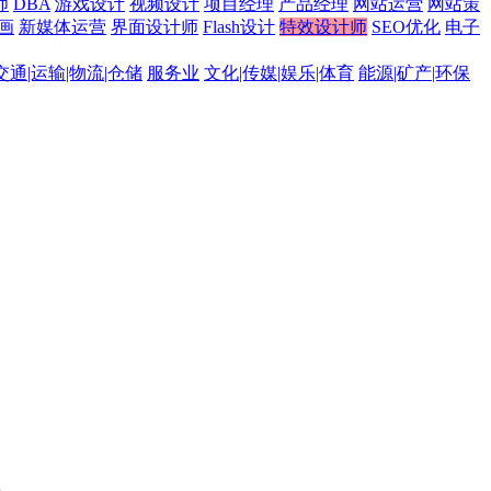
师
DBA
游戏设计
视频设计
项目经理
产品经理
网站运营
网站策
画
新媒体运营
界面设计师
Flash设计
特效设计师
SEO优化
电子
交通|运输|物流|仓储
服务业
文化|传媒|娱乐|体育
能源|矿产|环保
。