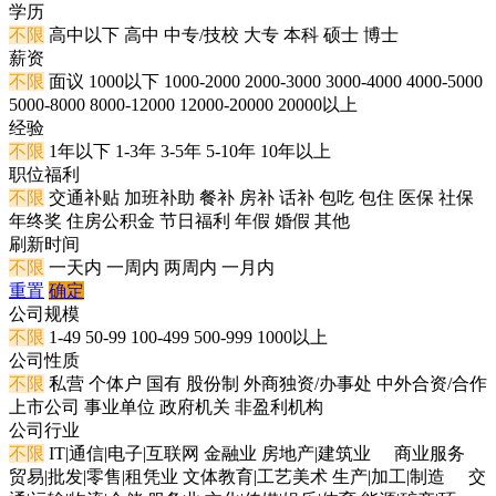
学历
不限
高中以下
高中
中专/技校
大专
本科
硕士
博士
薪资
不限
面议
1000以下
1000-2000
2000-3000
3000-4000
4000-5000
5000-8000
8000-12000
12000-20000
20000以上
经验
不限
1年以下
1-3年
3-5年
5-10年
10年以上
职位福利
不限
交通补贴
加班补助
餐补
房补
话补
包吃
包住
医保
社保
年终奖
住房公积金
节日福利
年假
婚假
其他
刷新时间
不限
一天内
一周内
两周内
一月内
重置
确定
公司规模
不限
1-49
50-99
100-499
500-999
1000以上
公司性质
不限
私营
个体户
国有
股份制
外商独资/办事处
中外合资/合作
上市公司
事业单位
政府机关
非盈利机构
公司行业
不限
IT|通信|电子|互联网
金融业
房地产|建筑业
商业服务
贸易|批发|零售|租凭业
文体教育|工艺美术
生产|加工|制造
交