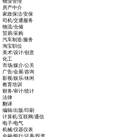
物业管理
房产中介
家政保洁/安保
司机/交通服务
物流/仓储
贸易/采购
汽车制造/服务
淘宝职位
美术/设计/创意
化工
市场/媒介/公关
广告/会展/咨询
影视/娱乐/休闲
教育培训
财务/审计/统计
法律
翻译
编辑/出版/印刷
计算机/互联网/通信
电子/电气
机械/仪器仪表
金融/银行/证券/投资