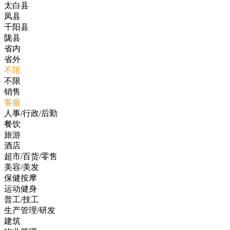
太白县
凤县
千阳县
陇县
省内
省外
不限
不限
销售
客服
人事/行政/后勤
餐饮
旅游
酒店
超市/百货/零售
美容/美发
保健按摩
运动健身
普工/技工
生产管理/研发
建筑