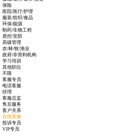
保险
医院/医疗/护理
服装/纺织/食品
环保/能源
制药/生物工程
质控/安防
高级管理
农/林/牧/渔业
政府/非营利机构
学习培训
其他职位
不限
客服专员
电话客服
经理
客服总监
售后服务
客户关系
在线客服
投诉专员
VIP专员