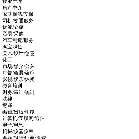
物业管理
房产中介
家政保洁/安保
司机/交通服务
物流/仓储
贸易/采购
汽车制造/服务
淘宝职位
美术/设计/创意
化工
市场/媒介/公关
广告/会展/咨询
影视/娱乐/休闲
教育培训
财务/审计/统计
法律
翻译
编辑/出版/印刷
计算机/互联网/通信
电子/电气
机械/仪器仪表
金融/银行/证券/投资