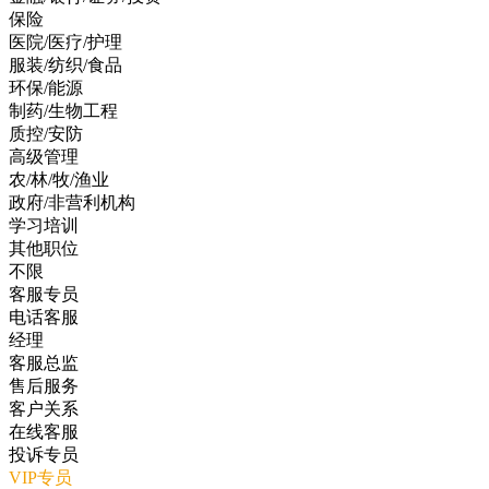
保险
医院/医疗/护理
服装/纺织/食品
环保/能源
制药/生物工程
质控/安防
高级管理
农/林/牧/渔业
政府/非营利机构
学习培训
其他职位
不限
客服专员
电话客服
经理
客服总监
售后服务
客户关系
在线客服
投诉专员
VIP专员