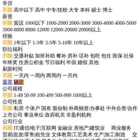
学历
不限
高中以下
高中
中专/技校
大专
本科
硕士
博士
薪资
不限
面议
1000以下
1000-2000
2000-3000
3000-4000
4000-5000
5000-8000
8000-12000
12000-20000
20000以上
经验
不限
1年以下
1-3年
3-5年
5-10年
10年以上
职位福利
不限
交通补贴
加班补助
餐补
房补
话补
包吃
包住
医保
社保
年终奖
住房公积金
节日福利
年假
婚假
其他
刷新时间
不限
一天内
一周内
两周内
一月内
重置
确定
公司规模
不限
1-49
50-99
100-499
500-999
1000以上
公司性质
不限
私营
个体户
国有
股份制
外商独资/办事处
中外合资/合作
上市公司
事业单位
政府机关
非盈利机构
公司行业
不限
IT|通信|电子|互联网
金融业
房地产|建筑业
商业服务
贸易|批发|零售|租凭业
文体教育|工艺美术
生产|加工|制造
交