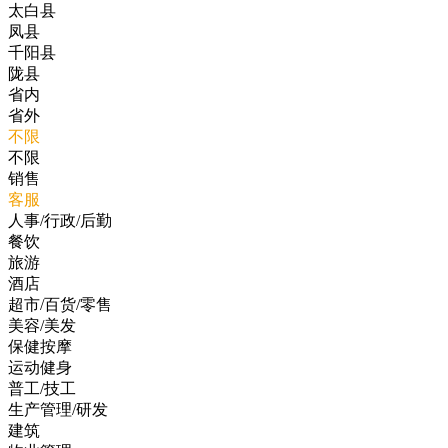
太白县
凤县
千阳县
陇县
省内
省外
不限
不限
销售
客服
人事/行政/后勤
餐饮
旅游
酒店
超市/百货/零售
美容/美发
保健按摩
运动健身
普工/技工
生产管理/研发
建筑