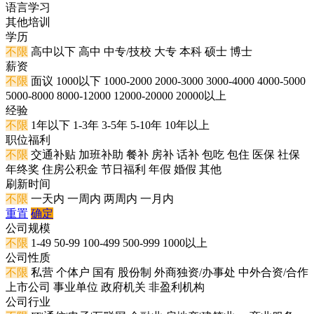
语言学习
其他培训
学历
不限
高中以下
高中
中专/技校
大专
本科
硕士
博士
薪资
不限
面议
1000以下
1000-2000
2000-3000
3000-4000
4000-5000
5000-8000
8000-12000
12000-20000
20000以上
经验
不限
1年以下
1-3年
3-5年
5-10年
10年以上
职位福利
不限
交通补贴
加班补助
餐补
房补
话补
包吃
包住
医保
社保
年终奖
住房公积金
节日福利
年假
婚假
其他
刷新时间
不限
一天内
一周内
两周内
一月内
重置
确定
公司规模
不限
1-49
50-99
100-499
500-999
1000以上
公司性质
不限
私营
个体户
国有
股份制
外商独资/办事处
中外合资/合作
上市公司
事业单位
政府机关
非盈利机构
公司行业