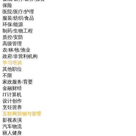
保险
医院/医疗/护理
服装/纺织/食品
环保/能源
制药/生物工程
质控/安防
高级管理
农/林/牧/渔业
政府/非营利机构
学习培训
其他职位
不限
家政服务/育婴
金融财经
IT计算机
设计创作
烹饪营养
互联网营销与管理
影视表演
汽车物流
丽人健身