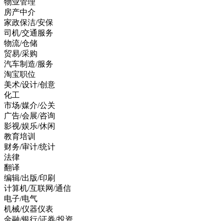
物业管理
房产中介
家政保洁/安保
司机/交通服务
物流/仓储
贸易/采购
汽车制造/服务
淘宝职位
美术/设计/创意
化工
市场/媒介/公关
广告/会展/咨询
影视/娱乐/休闲
教育培训
财务/审计/统计
法律
翻译
编辑/出版/印刷
计算机/互联网/通信
电子/电气
机械/仪器仪表
金融/银行/证券/投资