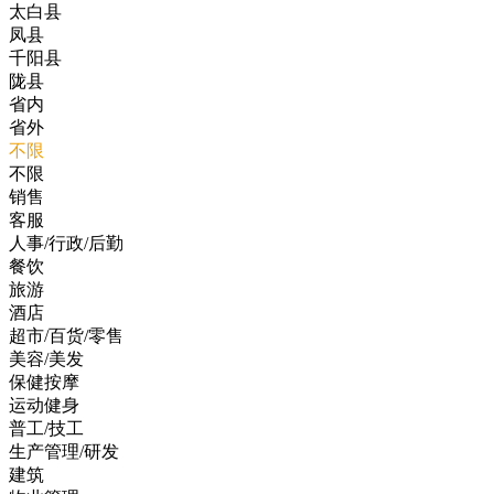
太白县
凤县
千阳县
陇县
省内
省外
不限
不限
销售
客服
人事/行政/后勤
餐饮
旅游
酒店
超市/百货/零售
美容/美发
保健按摩
运动健身
普工/技工
生产管理/研发
建筑