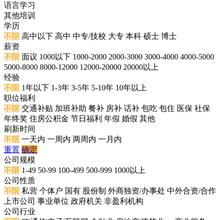
语言学习
其他培训
学历
不限
高中以下
高中
中专/技校
大专
本科
硕士
博士
薪资
不限
面议
1000以下
1000-2000
2000-3000
3000-4000
4000-5000
5000-8000
8000-12000
12000-20000
20000以上
经验
不限
1年以下
1-3年
3-5年
5-10年
10年以上
职位福利
不限
交通补贴
加班补助
餐补
房补
话补
包吃
包住
医保
社保
年终奖
住房公积金
节日福利
年假
婚假
其他
刷新时间
不限
一天内
一周内
两周内
一月内
重置
确定
公司规模
不限
1-49
50-99
100-499
500-999
1000以上
公司性质
不限
私营
个体户
国有
股份制
外商独资/办事处
中外合资/合作
上市公司
事业单位
政府机关
非盈利机构
公司行业