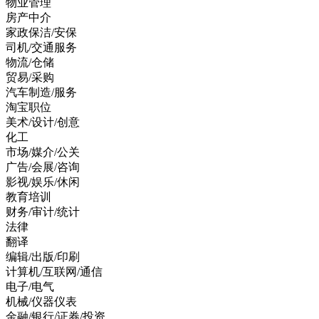
物业管理
房产中介
家政保洁/安保
司机/交通服务
物流/仓储
贸易/采购
汽车制造/服务
淘宝职位
美术/设计/创意
化工
市场/媒介/公关
广告/会展/咨询
影视/娱乐/休闲
教育培训
财务/审计/统计
法律
翻译
编辑/出版/印刷
计算机/互联网/通信
电子/电气
机械/仪器仪表
金融/银行/证券/投资