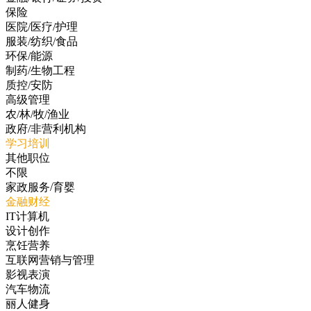
保险
医院/医疗/护理
服装/纺织/食品
环保/能源
制药/生物工程
质控/安防
高级管理
农/林/牧/渔业
政府/非营利机构
学习培训
其他职位
不限
家政服务/育婴
金融财经
IT计算机
设计创作
烹饪营养
互联网营销与管理
影视表演
汽车物流
丽人健身