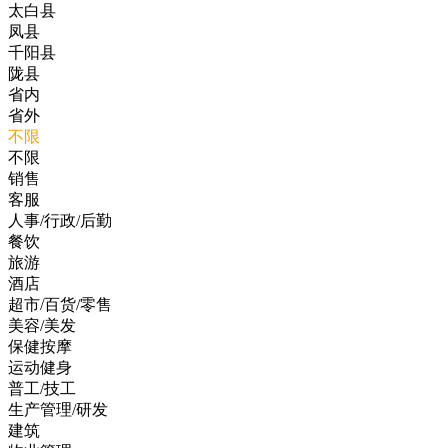
太白县
凤县
千阳县
陇县
省内
省外
不限
不限
销售
客服
人事/行政/后勤
餐饮
旅游
酒店
超市/百货/零售
美容/美发
保健按摩
运动健身
普工/技工
生产管理/研发
建筑