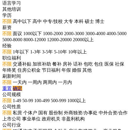
语言学习
其他培训
学历
不限
高中以下
高中
中专/技校
大专
本科
硕士
博士
薪资
不限
面议
1000以下
1000-2000
2000-3000
3000-4000
4000-5000
5000-8000
8000-12000
12000-20000
20000以上
经验
不限
1年以下
1-3年
3-5年
5-10年
10年以上
职位福利
不限
交通补贴
加班补助
餐补
房补
话补
包吃
包住
医保
社保
年终奖
住房公积金
节日福利
年假
婚假
其他
刷新时间
不限
一天内
一周内
两周内
一月内
重置
确定
公司规模
不限
1-49
50-99
100-499
500-999
1000以上
公司性质
不限
私营
个体户
国有
股份制
外商独资/办事处
中外合资/合作
上市公司
事业单位
政府机关
非盈利机构
公司行业