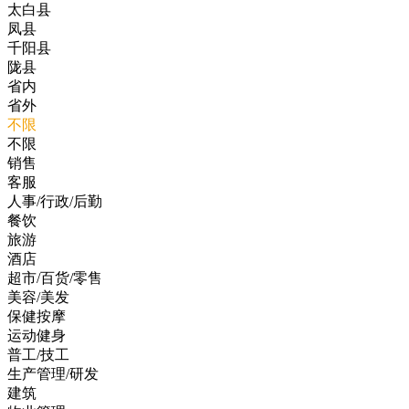
太白县
凤县
千阳县
陇县
省内
省外
不限
不限
销售
客服
人事/行政/后勤
餐饮
旅游
酒店
超市/百货/零售
美容/美发
保健按摩
运动健身
普工/技工
生产管理/研发
建筑