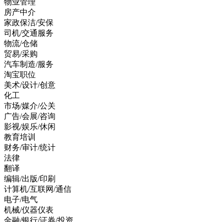
物业管理
房产中介
家政保洁/安保
司机/交通服务
物流/仓储
贸易/采购
汽车制造/服务
淘宝职位
美术/设计/创意
化工
市场/媒介/公关
广告/会展/咨询
影视/娱乐/休闲
教育培训
财务/审计/统计
法律
翻译
编辑/出版/印刷
计算机/互联网/通信
电子/电气
机械/仪器仪表
金融/银行/证券/投资