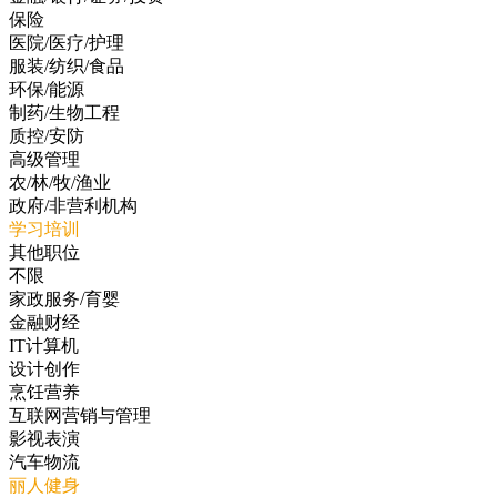
保险
医院/医疗/护理
服装/纺织/食品
环保/能源
制药/生物工程
质控/安防
高级管理
农/林/牧/渔业
政府/非营利机构
学习培训
其他职位
不限
家政服务/育婴
金融财经
IT计算机
设计创作
烹饪营养
互联网营销与管理
影视表演
汽车物流
丽人健身