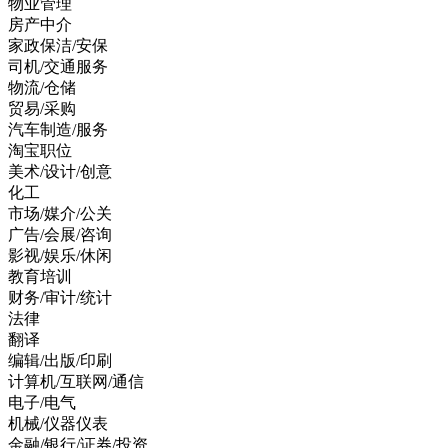
物业管理
房产中介
家政保洁/安保
司机/交通服务
物流/仓储
贸易/采购
汽车制造/服务
淘宝职位
美术/设计/创意
化工
市场/媒介/公关
广告/会展/咨询
影视/娱乐/休闲
教育培训
财务/审计/统计
法律
翻译
编辑/出版/印刷
计算机/互联网/通信
电子/电气
机械/仪器仪表
金融/银行/证券/投资