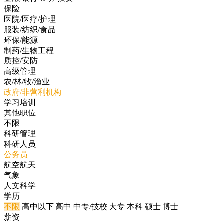
保险
医院/医疗/护理
服装/纺织/食品
环保/能源
制药/生物工程
质控/安防
高级管理
农/林/牧/渔业
政府/非营利机构
学习培训
其他职位
不限
科研管理
科研人员
公务员
航空航天
气象
人文科学
学历
不限
高中以下
高中
中专/技校
大专
本科
硕士
博士
薪资