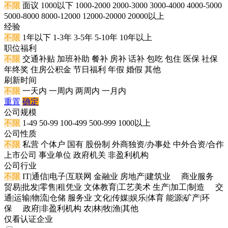
不限
面议
1000以下
1000-2000
2000-3000
3000-4000
4000-5000
5000-8000
8000-12000
12000-20000
20000以上
经验
不限
1年以下
1-3年
3-5年
5-10年
10年以上
职位福利
不限
交通补贴
加班补助
餐补
房补
话补
包吃
包住
医保
社保
年终奖
住房公积金
节日福利
年假
婚假
其他
刷新时间
不限
一天内
一周内
两周内
一月内
重置
确定
公司规模
不限
1-49
50-99
100-499
500-999
1000以上
公司性质
不限
私营
个体户
国有
股份制
外商独资/办事处
中外合资/合作
上市公司
事业单位
政府机关
非盈利机构
公司行业
不限
IT|通信|电子|互联网
金融业
房地产|建筑业
商业服务
贸易|批发|零售|租凭业
文体教育|工艺美术
生产|加工|制造
交
通|运输|物流|仓储
服务业
文化|传媒|娱乐|体育
能源|矿产|环
保
政府|非盈利机构
农|林|牧|渔|其他
仅看认证企业