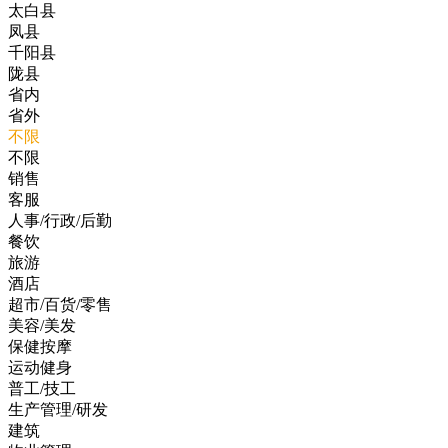
太白县
凤县
千阳县
陇县
省内
省外
不限
不限
销售
客服
人事/行政/后勤
餐饮
旅游
酒店
超市/百货/零售
美容/美发
保健按摩
运动健身
普工/技工
生产管理/研发
建筑