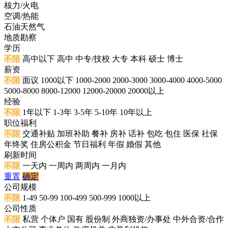
核力/火电
空调/热能
石油天然气
地质勘察
学历
不限
高中以下
高中
中专/技校
大专
本科
硕士
博士
薪资
不限
面议
1000以下
1000-2000
2000-3000
3000-4000
4000-5000
5000-8000
8000-12000
12000-20000
20000以上
经验
不限
1年以下
1-3年
3-5年
5-10年
10年以上
职位福利
不限
交通补贴
加班补助
餐补
房补
话补
包吃
包住
医保
社保
年终奖
住房公积金
节日福利
年假
婚假
其他
刷新时间
不限
一天内
一周内
两周内
一月内
重置
确定
公司规模
不限
1-49
50-99
100-499
500-999
1000以上
公司性质
不限
私营
个体户
国有
股份制
外商独资/办事处
中外合资/合作