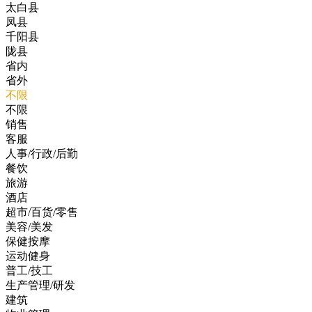
太白县
凤县
千阳县
陇县
省内
省外
不限
不限
销售
客服
人事/行政/后勤
餐饮
旅游
酒店
超市/百货/零售
美容/美发
保健按摩
运动健身
普工/技工
生产管理/研发
建筑