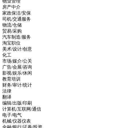
物业管理
房产中介
家政保洁/安保
司机/交通服务
物流/仓储
贸易/采购
汽车制造/服务
淘宝职位
美术/设计/创意
化工
市场/媒介/公关
广告/会展/咨询
影视/娱乐/休闲
教育培训
财务/审计/统计
法律
翻译
编辑/出版/印刷
计算机/互联网/通信
电子/电气
机械/仪器仪表
金融/银行/证券/投资