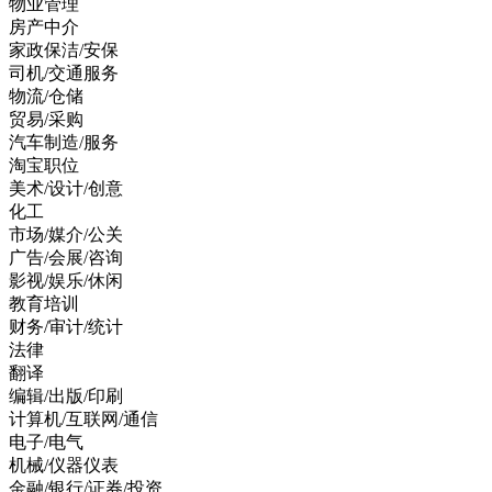
物业管理
房产中介
家政保洁/安保
司机/交通服务
物流/仓储
贸易/采购
汽车制造/服务
淘宝职位
美术/设计/创意
化工
市场/媒介/公关
广告/会展/咨询
影视/娱乐/休闲
教育培训
财务/审计/统计
法律
翻译
编辑/出版/印刷
计算机/互联网/通信
电子/电气
机械/仪器仪表
金融/银行/证券/投资