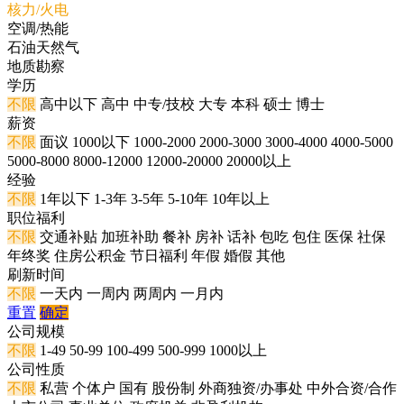
核力/火电
空调/热能
石油天然气
地质勘察
学历
不限
高中以下
高中
中专/技校
大专
本科
硕士
博士
薪资
不限
面议
1000以下
1000-2000
2000-3000
3000-4000
4000-5000
5000-8000
8000-12000
12000-20000
20000以上
经验
不限
1年以下
1-3年
3-5年
5-10年
10年以上
职位福利
不限
交通补贴
加班补助
餐补
房补
话补
包吃
包住
医保
社保
年终奖
住房公积金
节日福利
年假
婚假
其他
刷新时间
不限
一天内
一周内
两周内
一月内
重置
确定
公司规模
不限
1-49
50-99
100-499
500-999
1000以上
公司性质
不限
私营
个体户
国有
股份制
外商独资/办事处
中外合资/合作