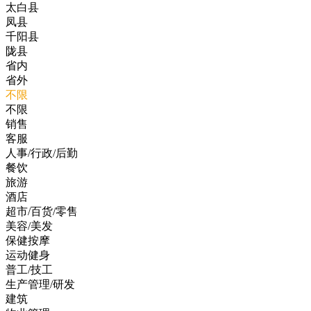
太白县
凤县
千阳县
陇县
省内
省外
不限
不限
销售
客服
人事/行政/后勤
餐饮
旅游
酒店
超市/百货/零售
美容/美发
保健按摩
运动健身
普工/技工
生产管理/研发
建筑