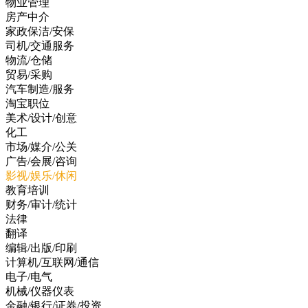
物业管理
房产中介
家政保洁/安保
司机/交通服务
物流/仓储
贸易/采购
汽车制造/服务
淘宝职位
美术/设计/创意
化工
市场/媒介/公关
广告/会展/咨询
影视/娱乐/休闲
教育培训
财务/审计/统计
法律
翻译
编辑/出版/印刷
计算机/互联网/通信
电子/电气
机械/仪器仪表
金融/银行/证券/投资