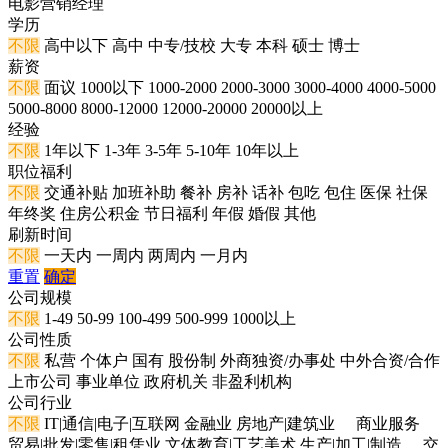
电影营销经理
学历
不限
高中以下
高中
中专/技校
大专
本科
硕士
博士
薪资
不限
面议
1000以下
1000-2000
2000-3000
3000-4000
4000-5000
5000-8000
8000-12000
12000-20000
20000以上
经验
不限
1年以下
1-3年
3-5年
5-10年
10年以上
职位福利
不限
交通补贴
加班补助
餐补
房补
话补
包吃
包住
医保
社保
年终奖
住房公积金
节日福利
年假
婚假
其他
刷新时间
不限
一天内
一周内
两周内
一月内
重置
确定
公司规模
不限
1-49
50-99
100-499
500-999
1000以上
公司性质
不限
私营
个体户
国有
股份制
外商独资/办事处
中外合资/合作
上市公司
事业单位
政府机关
非盈利机构
公司行业
不限
IT|通信|电子|互联网
金融业
房地产|建筑业
商业服务
贸易|批发|零售|租凭业
文体教育|工艺美术
生产|加工|制造
交