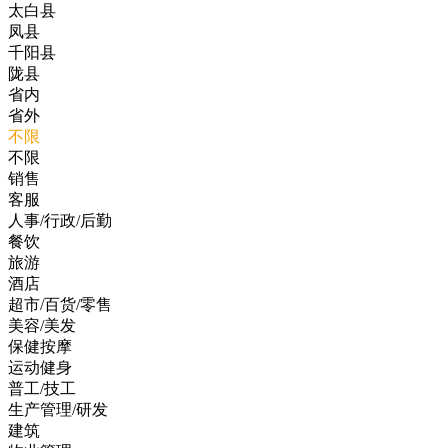
太白县
凤县
千阳县
陇县
省内
省外
不限
不限
销售
客服
人事/行政/后勤
餐饮
旅游
酒店
超市/百货/零售
美容/美发
保健按摩
运动健身
普工/技工
生产管理/研发
建筑