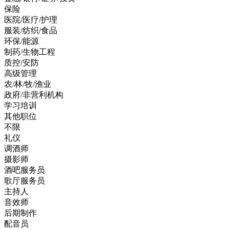
保险
医院/医疗/护理
服装/纺织/食品
环保/能源
制药/生物工程
质控/安防
高级管理
农/林/牧/渔业
政府/非营利机构
学习培训
其他职位
不限
礼仪
调酒师
摄影师
酒吧服务员
歌厅服务员
主持人
音效师
后期制作
配音员