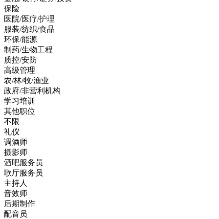
保险
医院/医疗/护理
服装/纺织/食品
环保/能源
制药/生物工程
质控/安防
高级管理
农/林/牧/渔业
政府/非营利机构
学习培训
其他职位
不限
礼仪
调酒师
摄影师
酒吧服务员
歌厅服务员
主持人
音效师
后期制作
配音员