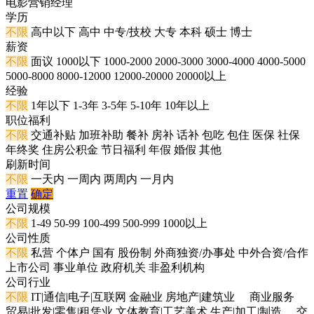
电影营销经理
学历
不限
高中以下
高中
中专/技校
大专
本科
硕士
博士
薪资
不限
面议
1000以下
1000-2000
2000-3000
3000-4000
4000-5000
5000-8000
8000-12000
12000-20000
20000以上
经验
不限
1年以下
1-3年
3-5年
5-10年
10年以上
职位福利
不限
交通补贴
加班补助
餐补
房补
话补
包吃
包住
医保
社保
年终奖
住房公积金
节日福利
年假
婚假
其他
刷新时间
不限
一天内
一周内
两周内
一月内
重置
确定
公司规模
不限
1-49
50-99
100-499
500-999
1000以上
公司性质
不限
私营
个体户
国有
股份制
外商独资/办事处
中外合资/合作
上市公司
事业单位
政府机关
非盈利机构
公司行业
不限
IT|通信|电子|互联网
金融业
房地产|建筑业
商业服务
贸易|批发|零售|租凭业
文体教育|工艺美术
生产|加工|制造
交