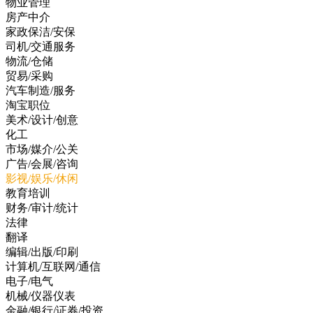
物业管理
房产中介
家政保洁/安保
司机/交通服务
物流/仓储
贸易/采购
汽车制造/服务
淘宝职位
美术/设计/创意
化工
市场/媒介/公关
广告/会展/咨询
影视/娱乐/休闲
教育培训
财务/审计/统计
法律
翻译
编辑/出版/印刷
计算机/互联网/通信
电子/电气
机械/仪器仪表
金融/银行/证券/投资