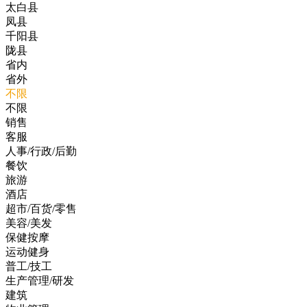
太白县
凤县
千阳县
陇县
省内
省外
不限
不限
销售
客服
人事/行政/后勤
餐饮
旅游
酒店
超市/百货/零售
美容/美发
保健按摩
运动健身
普工/技工
生产管理/研发
建筑