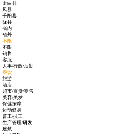
太白县
凤县
千阳县
陇县
省内
省外
不限
不限
销售
客服
人事/行政/后勤
餐饮
旅游
酒店
超市/百货/零售
美容/美发
保健按摩
运动健身
普工/技工
生产管理/研发
建筑