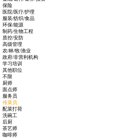
保险
医院/医疗/护理
服装/纺织/食品
环保/能源
制药/生物工程
质控/安防
高级管理
农/林/牧/渔业
政府/非营利机构
学习培训
其他职位
不限
厨师
面点师
服务员
传菜员
配菜打荷
洗碗工
后厨
茶艺师
咖啡师