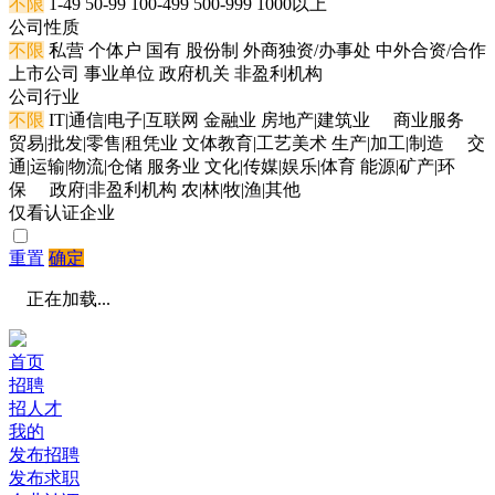
不限
1-49
50-99
100-499
500-999
1000以上
公司性质
不限
私营
个体户
国有
股份制
外商独资/办事处
中外合资/合作
上市公司
事业单位
政府机关
非盈利机构
公司行业
不限
IT|通信|电子|互联网
金融业
房地产|建筑业
商业服务
贸易|批发|零售|租凭业
文体教育|工艺美术
生产|加工|制造
交
通|运输|物流|仓储
服务业
文化|传媒|娱乐|体育
能源|矿产|环
保
政府|非盈利机构
农|林|牧|渔|其他
仅看认证企业
重置
确定
正在加载...
首页
招聘
招人才
我的
发布招聘
发布求职