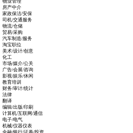
物业管理
房产中介
家政保洁/安保
司机/交通服务
物流/仓储
贸易/采购
汽车制造/服务
淘宝职位
美术/设计/创意
化工
市场/媒介/公关
广告/会展/咨询
影视/娱乐/休闲
教育培训
财务/审计/统计
法律
翻译
编辑/出版/印刷
计算机/互联网/通信
电子/电气
机械/仪器仪表
金融/银行/证券/投资