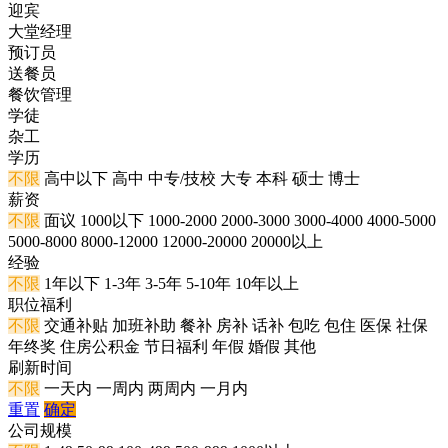
迎宾
大堂经理
预订员
送餐员
餐饮管理
学徒
杂工
学历
不限
高中以下
高中
中专/技校
大专
本科
硕士
博士
薪资
不限
面议
1000以下
1000-2000
2000-3000
3000-4000
4000-5000
5000-8000
8000-12000
12000-20000
20000以上
经验
不限
1年以下
1-3年
3-5年
5-10年
10年以上
职位福利
不限
交通补贴
加班补助
餐补
房补
话补
包吃
包住
医保
社保
年终奖
住房公积金
节日福利
年假
婚假
其他
刷新时间
不限
一天内
一周内
两周内
一月内
重置
确定
公司规模