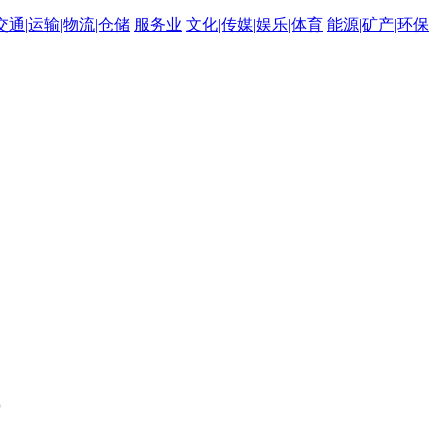
交通|运输|物流|仓储
服务业
文化|传媒|娱乐|体育
能源|矿产|环保
。