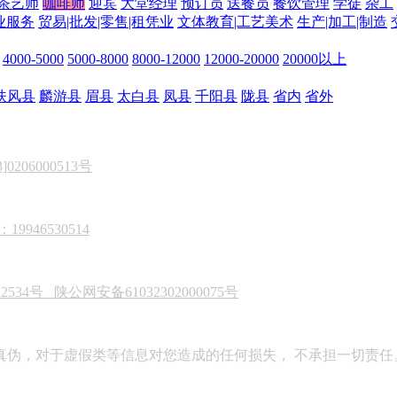
茶艺师
咖啡师
迎宾
大堂经理
预订员
送餐员
餐饮管理
学徒
杂工
业服务
贸易|批发|零售|租凭业
文体教育|工艺美术
生产|加工|制造
4000-5000
5000-8000
8000-12000
12000-20000
20000以上
扶风县
麟游县
眉县
太白县
凤县
千阳县
陇县
省内
省外
206000513号
946530514
22534号
陕公网安备61032302000075号
真伪，对于虚假类等信息对您造成的任何损失， 不承担一切责任