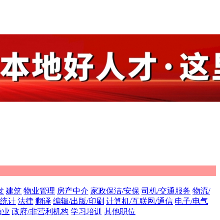
发
建筑
物业管理
房产中介
家政保洁/安保
司机/交通服务
物流/
/统计
法律
翻译
编辑/出版/印刷
计算机/互联网/通信
电子/电气
渔业
政府/非营利机构
学习培训
其他职位