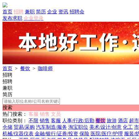
首页
招聘
兼职
简历
企业
资讯
招聘会
发布求职
企业登录
首页
>
餐饮
>
咖啡师
招聘
招聘
兼职
简历
搜索
热门搜索：
客服
销售
文员
职位类别：
不限
销售
客服
人事/行政/后勤
餐饮
旅游
酒店
超市
仓储
贸易/采购
汽车制造/服务
淘宝职位
美术/设计/创意
化工
市
机械/仪器仪表
金融/银行/证券/投资
保险
医院/医疗/护理
服装/