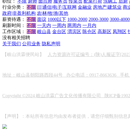
职位：
不限
厨师
面点师
服务员
传菜员
配菜打荷
洗碗工
后厨
行业分类：
不限
IT|通信|电子|互联网
金融业
房地产|建筑业
商
政府|非盈利机构
农|林|牧|渔|其他
薪资待遇：
不限
面议
1000以下
1000-2000
2000-3000
3000-4000
刷新时间：
不限
一天内
一周内
两周内
一月内
工作区域：
不限
岐山县
金台区
渭滨区
陈仓区
高新区
凤翔区
没有相关招聘
关于我们
公司业务
隐私声明
【岐山洪霖便民站】
人力资源许可证编号：(陕)人服证字[2023]0
地址：岐山县朝阳路西段44号 办公电话：0917-8663636 手机：19
Copyright ©2024 岐山洪霖广告文化传播有限公司
陕ICP备190
【声明】：本站所有信息均由发布者提供，请您仔细甄别信息