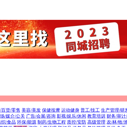
/百货/零售
美容/美发
保健按摩
运动健身
普工/技工
生产管理/研
场/媒介/公关
广告/会展/咨询
影视/娱乐/休闲
教育培训
财务/审计
纺织/食品
环保/能源
制药/生物工程
质控/安防
高级管理
农/林/牧/