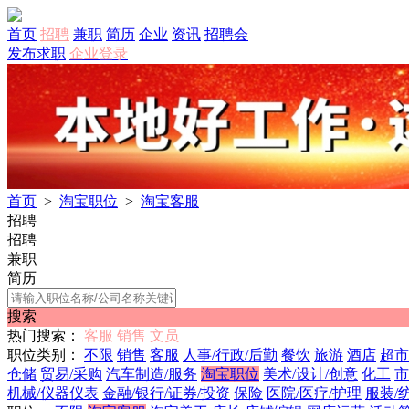
首页
招聘
兼职
简历
企业
资讯
招聘会
发布求职
企业登录
首页
>
淘宝职位
>
淘宝客服
招聘
招聘
兼职
简历
搜索
热门搜索：
客服
销售
文员
职位类别：
不限
销售
客服
人事/行政/后勤
餐饮
旅游
酒店
超市
仓储
贸易/采购
汽车制造/服务
淘宝职位
美术/设计/创意
化工
市
机械/仪器仪表
金融/银行/证券/投资
保险
医院/医疗/护理
服装/