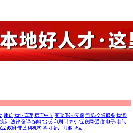
发
建筑
物业管理
房产中介
家政保洁/安保
司机/交通服务
物流/
/统计
法律
翻译
编辑/出版/印刷
计算机/互联网/通信
电子/电气
渔业
政府/非营利机构
学习培训
其他职位