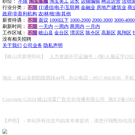
职位：
不限
淘宝客服
淘宝美工
店长
店铺编辑
网店运营
活动
行业分类：
不限
IT|通信|电子|互联网
金融业
房地产|建筑业
商
政府|非盈利机构
农|林|牧|渔|其他
薪资待遇：
不限
面议
1000以下
1000-2000
2000-3000
3000-4000
刷新时间：
不限
一天内
一周内
两周内
一月内
工作区域：
不限
岐山县
金台区
渭滨区
陈仓区
高新区
凤翔区
没有相关招聘
关于我们
公司业务
隐私声明
【岐山洪霖便民站】
人力资源许可证编号：(陕)人服证字[2023]0
地址：岐山县朝阳路西段44号 办公电话：0917-8663636 手机：19
Copyright ©2024 岐山洪霖广告文化传播有限公司
陕ICP备190
【声明】：本站所有信息均由发布者提供，请您仔细甄别信息