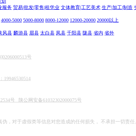
策划
业服务
贸易|批发|零售|租凭业
文体教育|工艺美术
生产|加工|制造
4000-5000
5000-8000
8000-12000
12000-20000
20000以上
扶风县
麟游县
眉县
太白县
凤县
千阳县
陇县
省内
省外
206000513号
946530514
22534号
陕公网安备61032302000075号
真伪，对于虚假类等信息对您造成的任何损失， 不承担一切责任