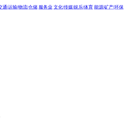
交通|运输|物流|仓储
服务业
文化|传媒|娱乐|体育
能源|矿产|环保
。