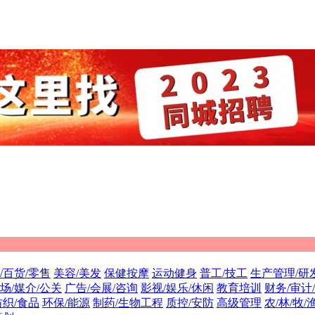
/百货/零售
美容/美发
保健按摩
运动健身
普工/技工
生产管理/研
场/媒介/公关
广告/会展/咨询
影视/娱乐/休闲
教育培训
财务/审计
纺织/食品
环保/能源
制药/生物工程
质控/安防
高级管理
农/林/牧/