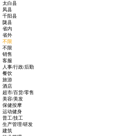
太白县
凤县
千阳县
陇县
省内
省外
不限
不限
销售
客服
人事/行政/后勤
餐饮
旅游
酒店
超市/百货/零售
美容/美发
保健按摩
运动健身
普工/技工
生产管理/研发
建筑