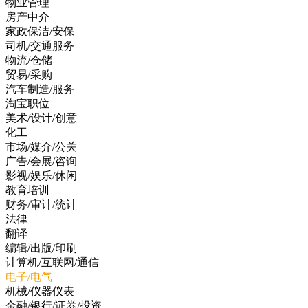
物业管理
房产中介
家政保洁/安保
司机/交通服务
物流/仓储
贸易/采购
汽车制造/服务
淘宝职位
美术/设计/创意
化工
市场/媒介/公关
广告/会展/咨询
影视/娱乐/休闲
教育培训
财务/审计/统计
法律
翻译
编辑/出版/印刷
计算机/互联网/通信
电子/电气
机械/仪器仪表
金融/银行/证券/投资