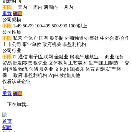
刷新时间
不限
一天内
一周内
两周内
一月内
重置
确定
公司规模
不限
1-49
50-99
100-499
500-999
1000以上
公司性质
不限
私营
个体户
国有
股份制
外商独资/办事处
中外合资/合作
上市公司
事业单位
政府机关
非盈利机构
公司行业
不限
IT|通信|电子|互联网
金融业
房地产|建筑业
商业服务
贸易|批发|零售|租凭业
文体教育|工艺美术
生产|加工|制造
交
通|运输|物流|仓储
服务业
文化|传媒|娱乐|体育
能源|矿产|环
保
政府|非盈利机构
农|林|牧|渔|其他
仅看认证企业
重置
确定
正在加载...
首页
招聘