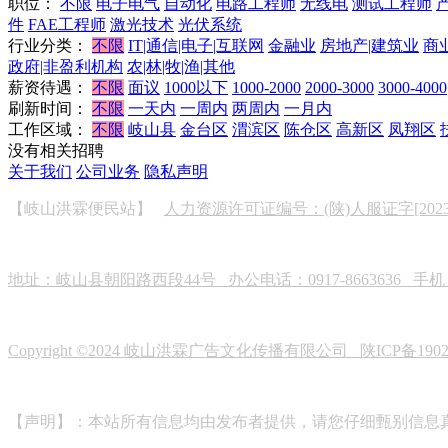
职位：
不限
电子电气
自动化
电路工程师
无线电
测试工程师
件
FAE工程师
激光技术
光伏系统
行业分类：
不限
IT|通信|电子|互联网
金融业
房地产|建筑业
商
政府|非盈利机构
农|林|牧|渔|其他
薪资待遇：
不限
面议
1000以下
1000-2000
2000-3000
3000-4000
刷新时间：
不限
一天内
一周内
两周内
一月内
工作区域：
不限
岐山县
金台区
渭滨区
陈仓区
高新区
凤翔区
没有相关招聘
关于我们
公司业务
隐私声明
【岐山洪霖便民站】
人力资源许可证编号：(陕)人服证字[2023]0
地址：岐山县朝阳路西段44号 办公电话：0917-8663636 手机：19
Copyright ©2024 岐山洪霖广告文化传播有限公司
陕ICP备190
【声明】：本站所有信息均由发布者提供，请您仔细甄别信息