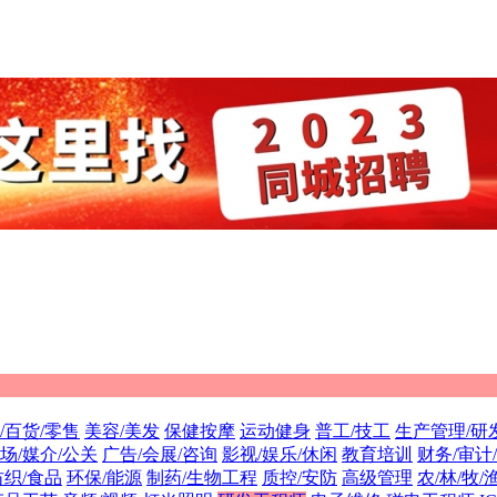
/百货/零售
美容/美发
保健按摩
运动健身
普工/技工
生产管理/研
场/媒介/公关
广告/会展/咨询
影视/娱乐/休闲
教育培训
财务/审计
纺织/食品
环保/能源
制药/生物工程
质控/安防
高级管理
农/林/牧/