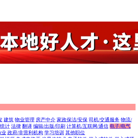
发
建筑
物业管理
房产中介
家政保洁/安保
司机/交通服务
物流/
/统计
法律
翻译
编辑/出版/印刷
计算机/互联网/通信
电子/电气
渔业
政府/非营利机构
学习培训
其他职位