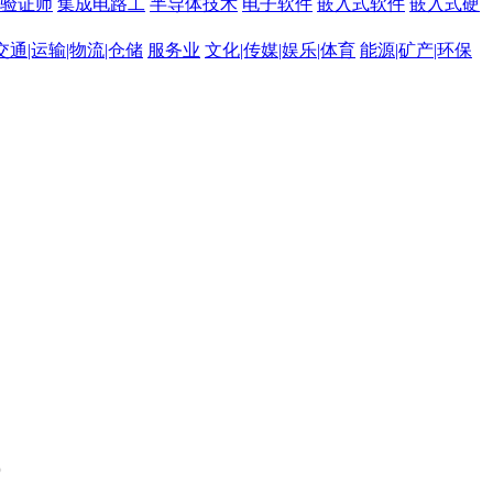
C验证师
集成电路工
半导体技术
电子软件
嵌入式软件
嵌入式硬
交通|运输|物流|仓储
服务业
文化|传媒|娱乐|体育
能源|矿产|环保
。