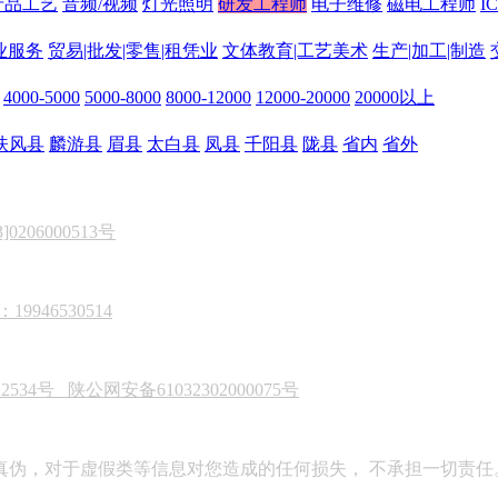
产品工艺
音频/视频
灯光照明
研发工程师
电子维修
磁电工程师
I
业服务
贸易|批发|零售|租凭业
文体教育|工艺美术
生产|加工|制造
4000-5000
5000-8000
8000-12000
12000-20000
20000以上
扶风县
麟游县
眉县
太白县
凤县
千阳县
陇县
省内
省外
206000513号
946530514
22534号
陕公网安备61032302000075号
真伪，对于虚假类等信息对您造成的任何损失， 不承担一切责任