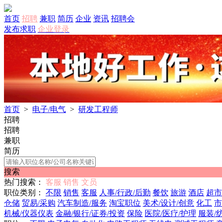
首页
招聘
兼职
简历
企业
资讯
招聘会
发布求职
企业登录
首页
>
电子/电气
>
研发工程师
招聘
招聘
兼职
简历
搜索
热门搜索：
客服
销售
文员
职位类别：
不限
销售
客服
人事/行政/后勤
餐饮
旅游
酒店
超市
仓储
贸易/采购
汽车制造/服务
淘宝职位
美术/设计/创意
化工
市
机械/仪器仪表
金融/银行/证券/投资
保险
医院/医疗/护理
服装/