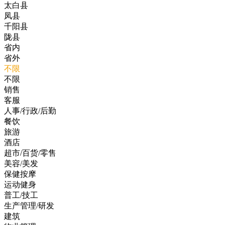
太白县
凤县
千阳县
陇县
省内
省外
不限
不限
销售
客服
人事/行政/后勤
餐饮
旅游
酒店
超市/百货/零售
美容/美发
保健按摩
运动健身
普工/技工
生产管理/研发
建筑