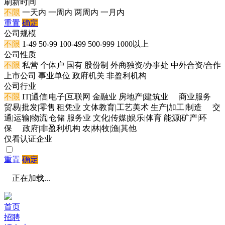
刷新时间
不限
一天内
一周内
两周内
一月内
重置
确定
公司规模
不限
1-49
50-99
100-499
500-999
1000以上
公司性质
不限
私营
个体户
国有
股份制
外商独资/办事处
中外合资/合作
上市公司
事业单位
政府机关
非盈利机构
公司行业
不限
IT|通信|电子|互联网
金融业
房地产|建筑业
商业服务
贸易|批发|零售|租凭业
文体教育|工艺美术
生产|加工|制造
交
通|运输|物流|仓储
服务业
文化|传媒|娱乐|体育
能源|矿产|环
保
政府|非盈利机构
农|林|牧|渔|其他
仅看认证企业
重置
确定
正在加载...
首页
招聘