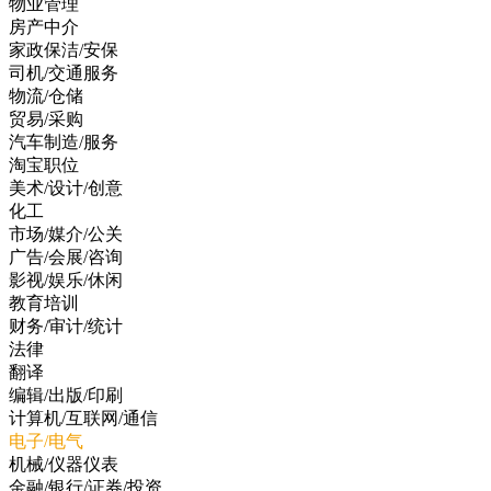
物业管理
房产中介
家政保洁/安保
司机/交通服务
物流/仓储
贸易/采购
汽车制造/服务
淘宝职位
美术/设计/创意
化工
市场/媒介/公关
广告/会展/咨询
影视/娱乐/休闲
教育培训
财务/审计/统计
法律
翻译
编辑/出版/印刷
计算机/互联网/通信
电子/电气
机械/仪器仪表
金融/银行/证券/投资