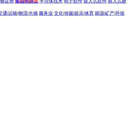
C验证师
集成电路工
半导体技术
电子软件
嵌入式软件
嵌入式硬
交通|运输|物流|仓储
服务业
文化|传媒|娱乐|体育
能源|矿产|环保
。