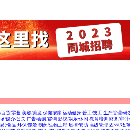
/百货/零售
美容/美发
保健按摩
运动健身
普工/技工
生产管理/研
场/媒介/公关
广告/会展/咨询
影视/娱乐/休闲
教育培训
财务/审计
纺织/食品
环保/能源
制药/生物工程
质控/安防
高级管理
农/林/牧/