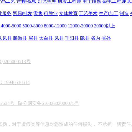
产品工艺
音频/视频
灯光照明
研发工程师
电子维修
磁电工程师
I
业服务
贸易|批发|零售|租凭业
文体教育|工艺美术
生产|加工|制造
4000-5000
5000-8000
8000-12000
12000-20000
20000以上
扶风县
麟游县
眉县
太白县
凤县
千阳县
陇县
省内
省外
206000513号
946530514
22534号
陕公网安备61032302000075号
真伪，对于虚假类等信息对您造成的任何损失， 不承担一切责任