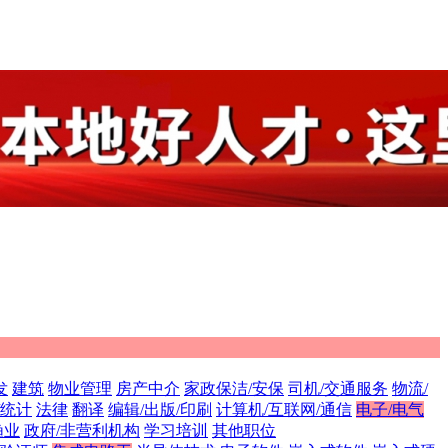
发
建筑
物业管理
房产中介
家政保洁/安保
司机/交通服务
物流/
/统计
法律
翻译
编辑/出版/印刷
计算机/互联网/通信
电子/电气
渔业
政府/非营利机构
学习培训
其他职位