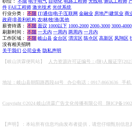
职位：
不限
电子电气
自动化
电路工程师
无线电
测试工程师
件
FAE工程师
激光技术
光伏系统
行业分类：
不限
IT|通信|电子|互联网
金融业
房地产|建筑业
商
政府|非盈利机构
农|林|牧|渔|其他
薪资待遇：
不限
面议
1000以下
1000-2000
2000-3000
3000-4000
刷新时间：
不限
一天内
一周内
两周内
一月内
工作区域：
不限
岐山县
金台区
渭滨区
陈仓区
高新区
凤翔区
没有相关招聘
关于我们
公司业务
隐私声明
【岐山洪霖便民站】
人力资源许可证编号：(陕)人服证字[2023]0
地址：岐山县朝阳路西段44号 办公电话：0917-8663636 手机：19
Copyright ©2024 岐山洪霖广告文化传播有限公司
陕ICP备190
【声明】：本站所有信息均由发布者提供，请您仔细甄别信息