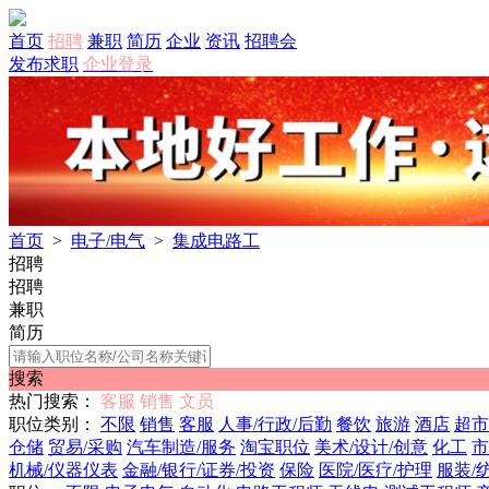
首页
招聘
兼职
简历
企业
资讯
招聘会
发布求职
企业登录
首页
>
电子/电气
>
集成电路工
招聘
招聘
兼职
简历
搜索
热门搜索：
客服
销售
文员
职位类别：
不限
销售
客服
人事/行政/后勤
餐饮
旅游
酒店
超市
仓储
贸易/采购
汽车制造/服务
淘宝职位
美术/设计/创意
化工
市
机械/仪器仪表
金融/银行/证券/投资
保险
医院/医疗/护理
服装/