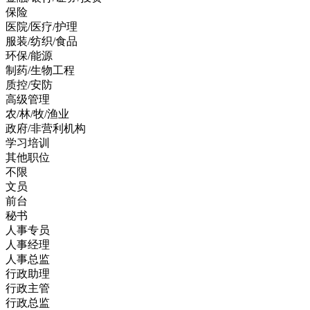
保险
医院/医疗/护理
服装/纺织/食品
环保/能源
制药/生物工程
质控/安防
高级管理
农/林/牧/渔业
政府/非营利机构
学习培训
其他职位
不限
文员
前台
秘书
人事专员
人事经理
人事总监
行政助理
行政主管
行政总监