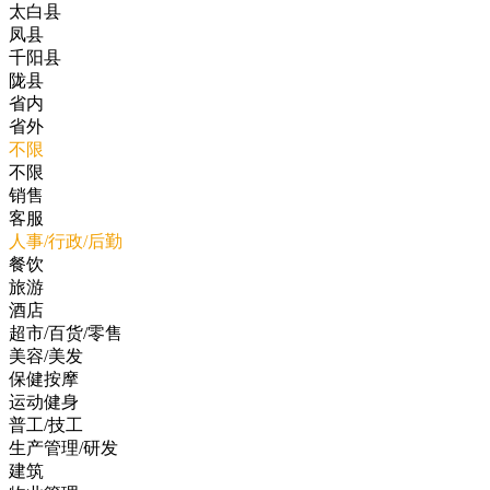
太白县
凤县
千阳县
陇县
省内
省外
不限
不限
销售
客服
人事/行政/后勤
餐饮
旅游
酒店
超市/百货/零售
美容/美发
保健按摩
运动健身
普工/技工
生产管理/研发
建筑