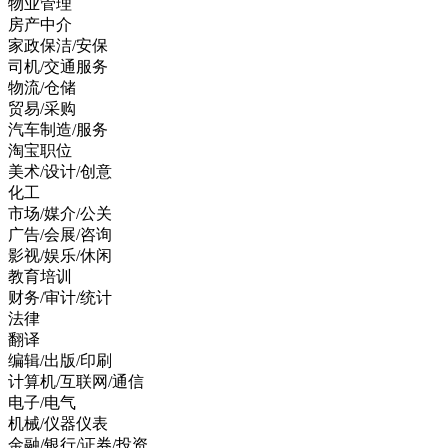
物业管理
房产中介
家政保洁/安保
司机/交通服务
物流/仓储
贸易/采购
汽车制造/服务
淘宝职位
美术/设计/创意
化工
市场/媒介/公关
广告/会展/咨询
影视/娱乐/休闲
教育培训
财务/审计/统计
法律
翻译
编辑/出版/印刷
计算机/互联网/通信
电子/电气
机械/仪器仪表
金融/银行/证券/投资