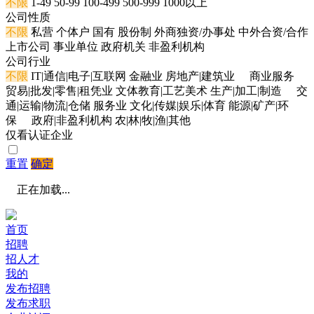
不限
1-49
50-99
100-499
500-999
1000以上
公司性质
不限
私营
个体户
国有
股份制
外商独资/办事处
中外合资/合作
上市公司
事业单位
政府机关
非盈利机构
公司行业
不限
IT|通信|电子|互联网
金融业
房地产|建筑业
商业服务
贸易|批发|零售|租凭业
文体教育|工艺美术
生产|加工|制造
交
通|运输|物流|仓储
服务业
文化|传媒|娱乐|体育
能源|矿产|环
保
政府|非盈利机构
农|林|牧|渔|其他
仅看认证企业
重置
确定
正在加载...
首页
招聘
招人才
我的
发布招聘
发布求职