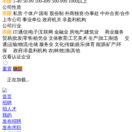
不限
1-49
50-99
100-499
500-999
1000以上
公司性质
不限
私营
个体户
国有
股份制
外商独资/办事处
中外合资/合作
上市公司
事业单位
政府机关
非盈利机构
公司行业
不限
IT|通信|电子|互联网
金融业
房地产|建筑业
商业服务
贸易|批发|零售|租凭业
文体教育|工艺美术
生产|加工|制造
交
通|运输|物流|仓储
服务业
文化|传媒|娱乐|体育
能源|矿产|环
保
政府|非盈利机构
农|林|牧|渔|其他
仅看认证企业
重置
确定
正在加载...
首页
招聘
招人才
我的
发布招聘
发布求职