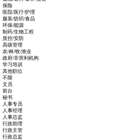
保险
医院/医疗/护理
服装/纺织/食品
环保/能源
制药/生物工程
质控/安防
高级管理
农/林/牧/渔业
政府/非营利机构
学习培训
其他职位
不限
文员
前台
秘书
人事专员
人事经理
人事总监
行政助理
行政主管
行政总监