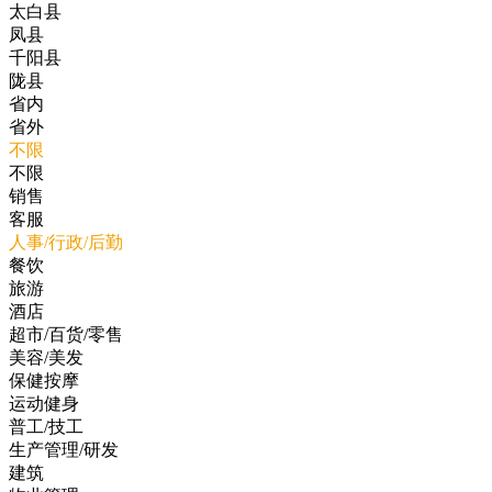
太白县
凤县
千阳县
陇县
省内
省外
不限
不限
销售
客服
人事/行政/后勤
餐饮
旅游
酒店
超市/百货/零售
美容/美发
保健按摩
运动健身
普工/技工
生产管理/研发
建筑