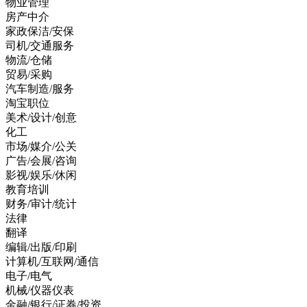
物业管理
房产中介
家政保洁/安保
司机/交通服务
物流/仓储
贸易/采购
汽车制造/服务
淘宝职位
美术/设计/创意
化工
市场/媒介/公关
广告/会展/咨询
影视/娱乐/休闲
教育培训
财务/审计/统计
法律
翻译
编辑/出版/印刷
计算机/互联网/通信
电子/电气
机械/仪器仪表
金融/银行/证券/投资