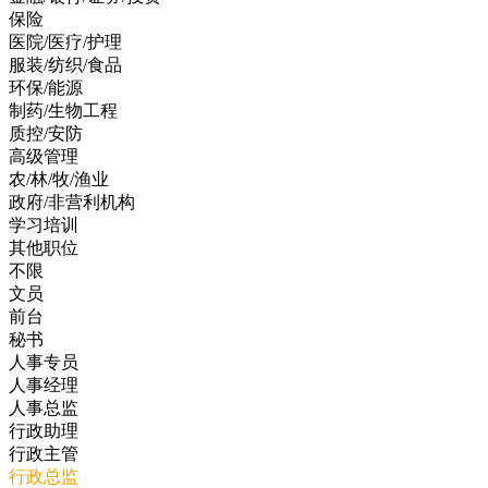
保险
医院/医疗/护理
服装/纺织/食品
环保/能源
制药/生物工程
质控/安防
高级管理
农/林/牧/渔业
政府/非营利机构
学习培训
其他职位
不限
文员
前台
秘书
人事专员
人事经理
人事总监
行政助理
行政主管
行政总监