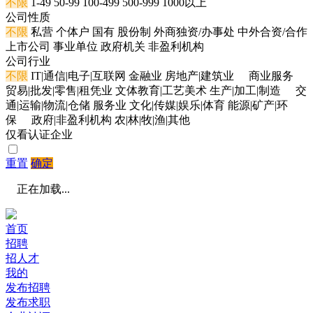
不限
1-49
50-99
100-499
500-999
1000以上
公司性质
不限
私营
个体户
国有
股份制
外商独资/办事处
中外合资/合作
上市公司
事业单位
政府机关
非盈利机构
公司行业
不限
IT|通信|电子|互联网
金融业
房地产|建筑业
商业服务
贸易|批发|零售|租凭业
文体教育|工艺美术
生产|加工|制造
交
通|运输|物流|仓储
服务业
文化|传媒|娱乐|体育
能源|矿产|环
保
政府|非盈利机构
农|林|牧|渔|其他
仅看认证企业
重置
确定
正在加载...
首页
招聘
招人才
我的
发布招聘
发布求职