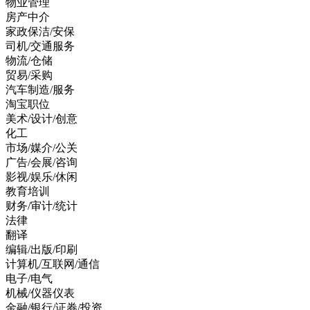
物业管理
房产中介
家政保洁/安保
司机/交通服务
物流/仓储
贸易/采购
汽车制造/服务
淘宝职位
美术/设计/创意
化工
市场/媒介/公关
广告/会展/咨询
影视/娱乐/休闲
教育培训
财务/审计/统计
法律
翻译
编辑/出版/印刷
计算机/互联网/通信
电子/电气
机械/仪器仪表
金融/银行/证券/投资