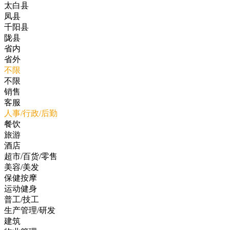
太白县
凤县
千阳县
陇县
省内
省外
不限
不限
销售
客服
人事/行政/后勤
餐饮
旅游
酒店
超市/百货/零售
美容/美发
保健按摩
运动健身
普工/技工
生产管理/研发
建筑