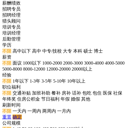
薪酬绩效
招聘专员
招聘经理
猎头顾问
培训专员
培训经理
后勤管理
学历
不限
高中以下
高中
中专/技校
大专
本科
硕士
博士
薪资
不限
面议
1000以下
1000-2000
2000-3000
3000-4000
4000-5000
5000-8000
8000-12000
12000-20000
20000以上
经验
不限
1年以下
1-3年
3-5年
5-10年
10年以上
职位福利
不限
交通补贴
加班补助
餐补
房补
话补
包吃
包住
医保
社保
年终奖
住房公积金
节日福利
年假
婚假
其他
刷新时间
不限
一天内
一周内
两周内
一月内
重置
确定
公司规模