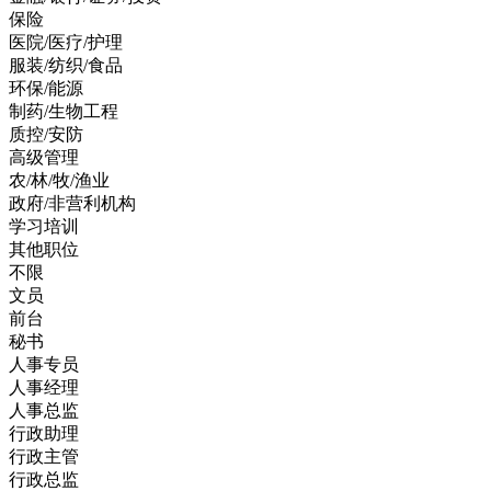
保险
医院/医疗/护理
服装/纺织/食品
环保/能源
制药/生物工程
质控/安防
高级管理
农/林/牧/渔业
政府/非营利机构
学习培训
其他职位
不限
文员
前台
秘书
人事专员
人事经理
人事总监
行政助理
行政主管
行政总监