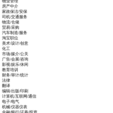
物业管理
房产中介
家政保洁/安保
司机/交通服务
物流/仓储
贸易/采购
汽车制造/服务
淘宝职位
美术/设计/创意
化工
市场/媒介/公关
广告/会展/咨询
影视/娱乐/休闲
教育培训
财务/审计/统计
法律
翻译
编辑/出版/印刷
计算机/互联网/通信
电子/电气
机械/仪器仪表
金融/银行/证券/投资