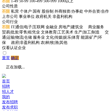
不限
1-49
50-99
100-499
500-999
1000以上
公司性质
不限
私营
个体户
国有
股份制
外商独资/办事处
中外合资/合作
上市公司
事业单位
政府机关
非盈利机构
公司行业
不限
IT|通信|电子|互联网
金融业
房地产|建筑业
商业服务
贸易|批发|零售|租凭业
文体教育|工艺美术
生产|加工|制造
交
通|运输|物流|仓储
服务业
文化|传媒|娱乐|体育
能源|矿产|环
保
政府|非盈利机构
农|林|牧|渔|其他
仅看认证企业
重置
确定
正在加载...
首页
招聘
招人才
我的
发布招聘
发布求职