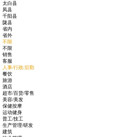
太白县
凤县
千阳县
陇县
省内
省外
不限
不限
销售
客服
人事/行政/后勤
餐饮
旅游
酒店
超市/百货/零售
美容/美发
保健按摩
运动健身
普工/技工
生产管理/研发
建筑