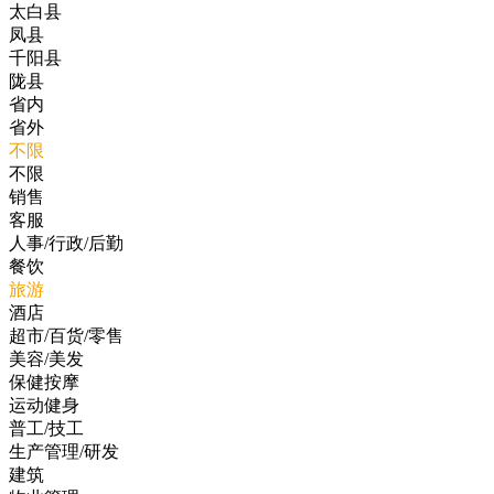
太白县
凤县
千阳县
陇县
省内
省外
不限
不限
销售
客服
人事/行政/后勤
餐饮
旅游
酒店
超市/百货/零售
美容/美发
保健按摩
运动健身
普工/技工
生产管理/研发
建筑