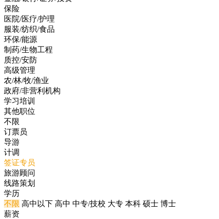
保险
医院/医疗/护理
服装/纺织/食品
环保/能源
制药/生物工程
质控/安防
高级管理
农/林/牧/渔业
政府/非营利机构
学习培训
其他职位
不限
订票员
导游
计调
签证专员
旅游顾问
线路策划
学历
不限
高中以下
高中
中专/技校
大专
本科
硕士
博士
薪资