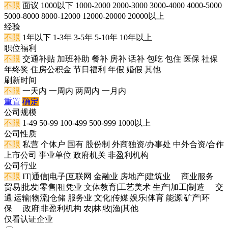
不限
面议
1000以下
1000-2000
2000-3000
3000-4000
4000-5000
5000-8000
8000-12000
12000-20000
20000以上
经验
不限
1年以下
1-3年
3-5年
5-10年
10年以上
职位福利
不限
交通补贴
加班补助
餐补
房补
话补
包吃
包住
医保
社保
年终奖
住房公积金
节日福利
年假
婚假
其他
刷新时间
不限
一天内
一周内
两周内
一月内
重置
确定
公司规模
不限
1-49
50-99
100-499
500-999
1000以上
公司性质
不限
私营
个体户
国有
股份制
外商独资/办事处
中外合资/合作
上市公司
事业单位
政府机关
非盈利机构
公司行业
不限
IT|通信|电子|互联网
金融业
房地产|建筑业
商业服务
贸易|批发|零售|租凭业
文体教育|工艺美术
生产|加工|制造
交
通|运输|物流|仓储
服务业
文化|传媒|娱乐|体育
能源|矿产|环
保
政府|非盈利机构
农|林|牧|渔|其他
仅看认证企业