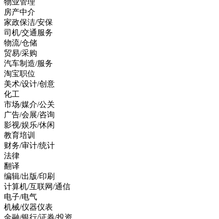
物业管理
房产中介
家政保洁/安保
司机/交通服务
物流/仓储
贸易/采购
汽车制造/服务
淘宝职位
美术/设计/创意
化工
市场/媒介/公关
广告/会展/咨询
影视/娱乐/休闲
教育培训
财务/审计/统计
法律
翻译
编辑/出版/印刷
计算机/互联网/通信
电子/电气
机械/仪器仪表
金融/银行/证券/投资