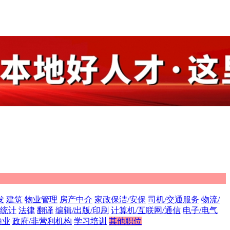
发
建筑
物业管理
房产中介
家政保洁/安保
司机/交通服务
物流/
/统计
法律
翻译
编辑/出版/印刷
计算机/互联网/通信
电子/电气
渔业
政府/非营利机构
学习培训
其他职位