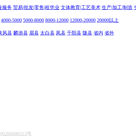
业服务
贸易|批发|零售|租凭业
文体教育|工艺美术
生产|加工|制造
4000-5000
5000-8000
8000-12000
12000-20000
20000以上
扶风县
麟游县
眉县
太白县
凤县
千阳县
陇县
省内
省外
206000513号