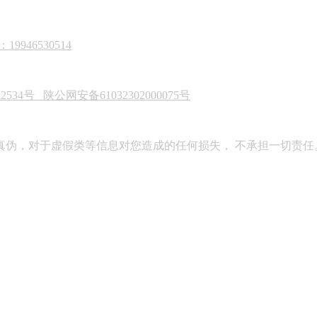
946530514
22534号
陕公网安备61032302000075号
真伪，对于虚假类等信息对您造成的任何损失， 不承担一切责任