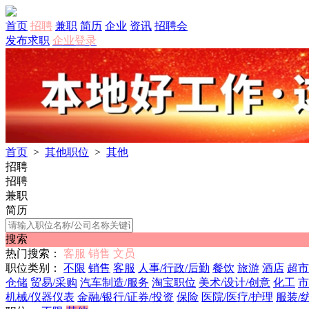
首页
招聘
兼职
简历
企业
资讯
招聘会
发布求职
企业登录
首页
>
其他职位
>
其他
招聘
招聘
兼职
简历
搜索
热门搜索：
客服
销售
文员
职位类别：
不限
销售
客服
人事/行政/后勤
餐饮
旅游
酒店
超市
仓储
贸易/采购
汽车制造/服务
淘宝职位
美术/设计/创意
化工
市
机械/仪器仪表
金融/银行/证券/投资
保险
医院/医疗/护理
服装/