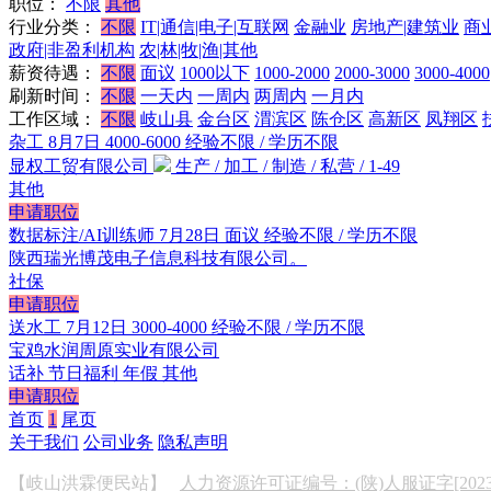
职位：
不限
其他
行业分类：
不限
IT|通信|电子|互联网
金融业
房地产|建筑业
商
政府|非盈利机构
农|林|牧|渔|其他
薪资待遇：
不限
面议
1000以下
1000-2000
2000-3000
3000-4000
刷新时间：
不限
一天内
一周内
两周内
一月内
工作区域：
不限
岐山县
金台区
渭滨区
陈仓区
高新区
凤翔区
杂工
8月7日
4000-6000
经验不限 / 学历不限
显权工贸有限公司
生产 / 加工 / 制造 / 私营 / 1-49
其他
申请职位
数据标注/AI训练师
7月28日
面议
经验不限 / 学历不限
陕西瑞光博茂电子信息科技有限公司。
社保
申请职位
送水工
7月12日
3000-4000
经验不限 / 学历不限
宝鸡水润周原实业有限公司
话补
节日福利
年假
其他
申请职位
首页
1
尾页
关于我们
公司业务
隐私声明
【岐山洪霖便民站】
人力资源许可证编号：(陕)人服证字[2023]0