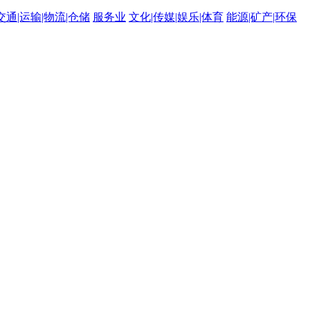
交通|运输|物流|仓储
服务业
文化|传媒|娱乐|体育
能源|矿产|环保