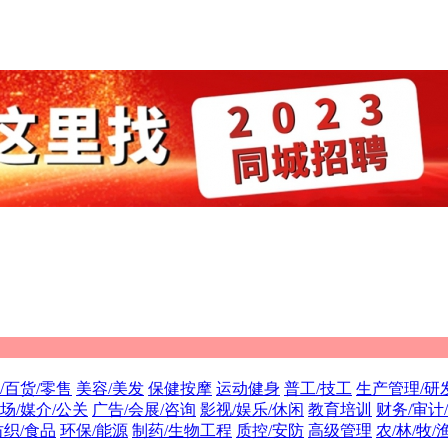
/百货/零售
美容/美发
保健按摩
运动健身
普工/技工
生产管理/研
场/媒介/公关
广告/会展/咨询
影视/娱乐/休闲
教育培训
财务/审计
纺织/食品
环保/能源
制药/生物工程
质控/安防
高级管理
农/林/牧/