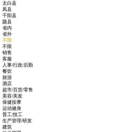
太白县
凤县
千阳县
陇县
省内
省外
不限
不限
销售
客服
人事/行政/后勤
餐饮
旅游
酒店
超市/百货/零售
美容/美发
保健按摩
运动健身
普工/技工
生产管理/研发
建筑