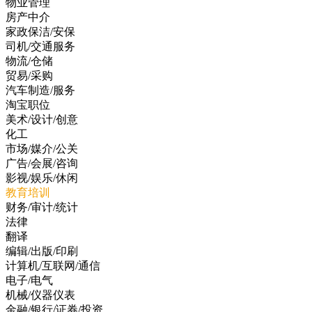
物业管理
房产中介
家政保洁/安保
司机/交通服务
物流/仓储
贸易/采购
汽车制造/服务
淘宝职位
美术/设计/创意
化工
市场/媒介/公关
广告/会展/咨询
影视/娱乐/休闲
教育培训
财务/审计/统计
法律
翻译
编辑/出版/印刷
计算机/互联网/通信
电子/电气
机械/仪器仪表
金融/银行/证券/投资