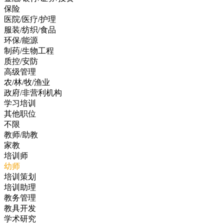
保险
医院/医疗/护理
服装/纺织/食品
环保/能源
制药/生物工程
质控/安防
高级管理
农/林/牧/渔业
政府/非营利机构
学习培训
其他职位
不限
教师/助教
家教
培训师
幼师
培训策划
培训助理
教务管理
教具开发
学术研究