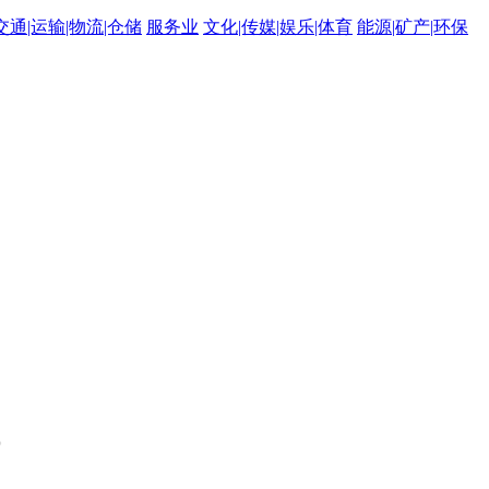
交通|运输|物流|仓储
服务业
文化|传媒|娱乐|体育
能源|矿产|环保
。