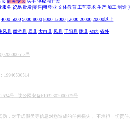
关员
商务专员
买手
供应商开发
业服务
贸易|批发|零售|租凭业
文体教育|工艺美术
生产|加工|制造
4000-5000
5000-8000
8000-12000
12000-20000
20000以上
扶风县
麟游县
眉县
太白县
凤县
千阳县
陇县
省内
省外
206000513号
946530514
22534号
陕公网安备61032302000075号
真伪，对于虚假类等信息对您造成的任何损失， 不承担一切责任