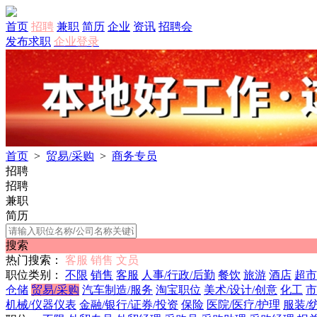
首页
招聘
兼职
简历
企业
资讯
招聘会
发布求职
企业登录
首页
>
贸易/采购
>
商务专员
招聘
招聘
兼职
简历
搜索
热门搜索：
客服
销售
文员
职位类别：
不限
销售
客服
人事/行政/后勤
餐饮
旅游
酒店
超市
仓储
贸易/采购
汽车制造/服务
淘宝职位
美术/设计/创意
化工
市
机械/仪器仪表
金融/银行/证券/投资
保险
医院/医疗/护理
服装/