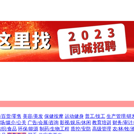
/百货/零售
美容/美发
保健按摩
运动健身
普工/技工
生产管理/研
场/媒介/公关
广告/会展/咨询
影视/娱乐/休闲
教育培训
财务/审计
纺织/食品
环保/能源
制药/生物工程
质控/安防
高级管理
农/林/牧/