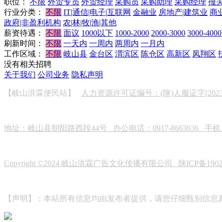
职位：
不限
外贸专员
外贸经理
采购员
采购助理
采购经理
报
行业分类：
不限
IT|通信|电子|互联网
金融业
房地产|建筑业
商
政府|非盈利机构
农|林|牧|渔|其他
薪资待遇：
不限
面议
1000以下
1000-2000
2000-3000
3000-4000
刷新时间：
不限
一天内
一周内
两周内
一月内
工作区域：
不限
岐山县
金台区
渭滨区
陈仓区
高新区
凤翔区
没有相关招聘
关于我们
公司业务
隐私声明
【岐山洪霖便民站】
人力资源许可证编号：(陕)人服证字[2023]0
地址：岐山县朝阳路西段44号 办公电话：0917-8663636 手机：19
Copyright ©2024 岐山洪霖广告文化传播有限公司
陕ICP备190
【声明】：本站所有信息均由发布者提供，请您仔细甄别信息