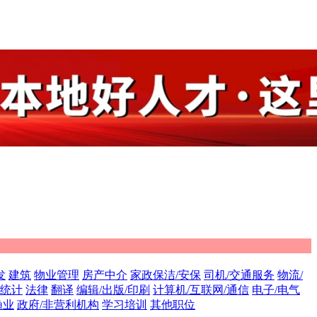
发
建筑
物业管理
房产中介
家政保洁/安保
司机/交通服务
物流/
/统计
法律
翻译
编辑/出版/印刷
计算机/互联网/通信
电子/电气
渔业
政府/非营利机构
学习培训
其他职位