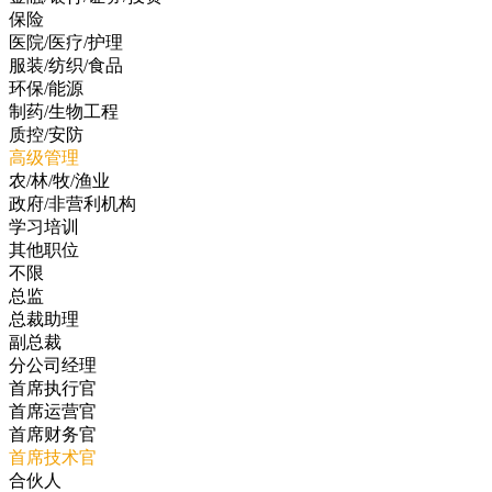
保险
医院/医疗/护理
服装/纺织/食品
环保/能源
制药/生物工程
质控/安防
高级管理
农/林/牧/渔业
政府/非营利机构
学习培训
其他职位
不限
总监
总裁助理
副总裁
分公司经理
首席执行官
首席运营官
首席财务官
首席技术官
合伙人