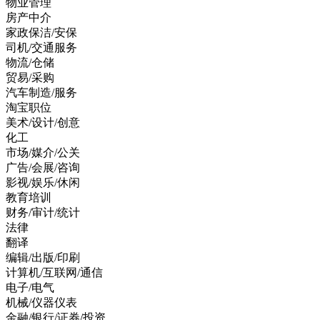
物业管理
房产中介
家政保洁/安保
司机/交通服务
物流/仓储
贸易/采购
汽车制造/服务
淘宝职位
美术/设计/创意
化工
市场/媒介/公关
广告/会展/咨询
影视/娱乐/休闲
教育培训
财务/审计/统计
法律
翻译
编辑/出版/印刷
计算机/互联网/通信
电子/电气
机械/仪器仪表
金融/银行/证券/投资