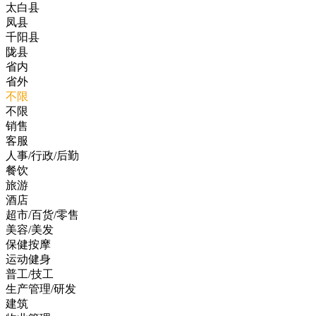
太白县
凤县
千阳县
陇县
省内
省外
不限
不限
销售
客服
人事/行政/后勤
餐饮
旅游
酒店
超市/百货/零售
美容/美发
保健按摩
运动健身
普工/技工
生产管理/研发
建筑