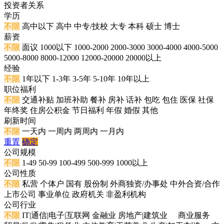
投资者关系
学历
不限
高中以下
高中
中专/技校
大专
本科
硕士
博士
薪资
不限
面议
1000以下
1000-2000
2000-3000
3000-4000
4000-5000
5000-8000
8000-12000
12000-20000
20000以上
经验
不限
1年以下
1-3年
3-5年
5-10年
10年以上
职位福利
不限
交通补贴
加班补助
餐补
房补
话补
包吃
包住
医保
社保
年终奖
住房公积金
节日福利
年假
婚假
其他
刷新时间
不限
一天内
一周内
两周内
一月内
重置
确定
公司规模
不限
1-49
50-99
100-499
500-999
1000以上
公司性质
不限
私营
个体户
国有
股份制
外商独资/办事处
中外合资/合作
上市公司
事业单位
政府机关
非盈利机构
公司行业
不限
IT|通信|电子|互联网
金融业
房地产|建筑业
商业服务