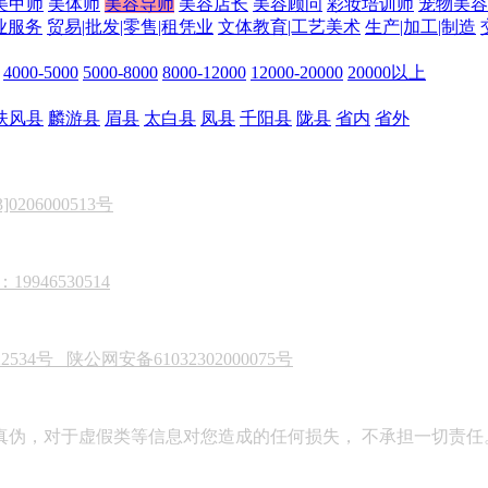
美甲师
美体师
美容导师
美容店长
美容顾问
彩妆培训师
宠物美容
业服务
贸易|批发|零售|租凭业
文体教育|工艺美术
生产|加工|制造
4000-5000
5000-8000
8000-12000
12000-20000
20000以上
扶风县
麟游县
眉县
太白县
凤县
千阳县
陇县
省内
省外
206000513号
946530514
22534号
陕公网安备61032302000075号
真伪，对于虚假类等信息对您造成的任何损失， 不承担一切责任