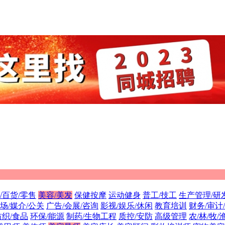
/百货/零售
美容/美发
保健按摩
运动健身
普工/技工
生产管理/研
场/媒介/公关
广告/会展/咨询
影视/娱乐/休闲
教育培训
财务/审计
纺织/食品
环保/能源
制药/生物工程
质控/安防
高级管理
农/林/牧/