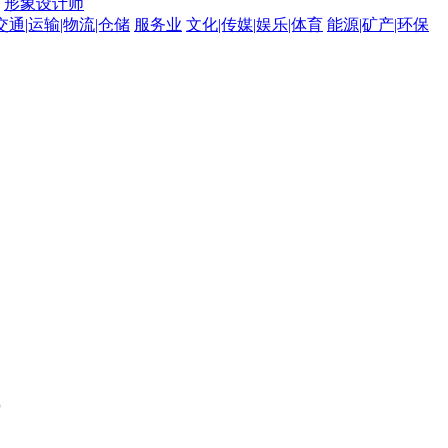
形象设计师
交通|运输|物流|仓储
服务业
文化|传媒|娱乐|体育
能源|矿产|环保
。