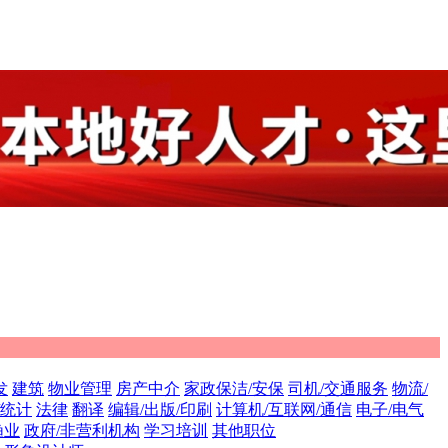
发
建筑
物业管理
房产中介
家政保洁/安保
司机/交通服务
物流/
/统计
法律
翻译
编辑/出版/印刷
计算机/互联网/通信
电子/电气
渔业
政府/非营利机构
学习培训
其他职位