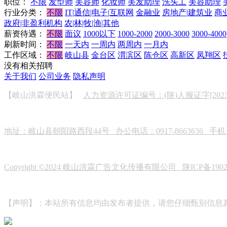
职位：
不限
发型师
美容师
化妆师
美发助理
洗头工
美容助理
行业分类：
不限
IT|通信|电子|互联网
金融业
房地产|建筑业
商
政府|非盈利机构
农|林|牧|渔|其他
薪资待遇：
不限
面议
1000以下
1000-2000
2000-3000
3000-4000
刷新时间：
不限
一天内
一周内
两周内
一月内
工作区域：
不限
岐山县
金台区
渭滨区
陈仓区
高新区
凤翔区
没有相关招聘
关于我们
公司业务
隐私声明
【岐山洪霖便民站】
人力资源许可证编号：(陕)人服证字[2023]0
地址：岐山县朝阳路西段44号 办公电话：0917-8663636 手机：19
Copyright ©2024 岐山洪霖广告文化传播有限公司
陕ICP备190
【声明】：本站所有信息均由发布者提供，请您仔细甄别信息