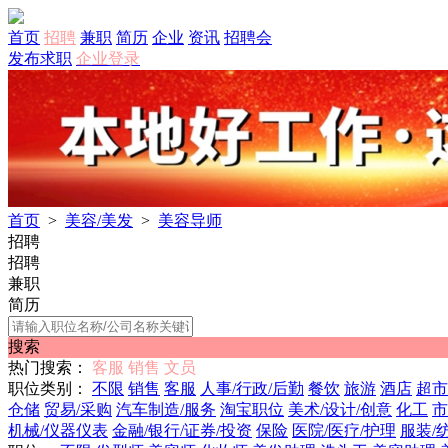
首页
招聘
兼职
简历
企业
资讯
招聘会
发布求职
企业登录
首页
>
美容/美发
>
美容导师
招聘
招聘
兼职
简历
搜索
热门搜索：
客服
销售
文员
职位类别：
不限
销售
客服
人事/行政/后勤
餐饮
旅游
酒店
超市
仓储
贸易/采购
汽车制造/服务
淘宝职位
美术/设计/创意
化工
市
机械/仪器仪表
金融/银行/证券/投资
保险
医院/医疗/护理
服装/