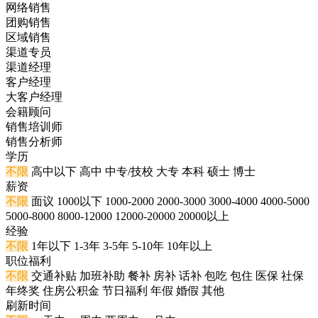
网络销售
团购销售
区域销售
渠道专员
渠道经理
客户经理
大客户经理
会籍顾问
销售培训师
销售分析师
学历
不限
高中以下
高中
中专/技校
大专
本科
硕士
博士
薪资
不限
面议
1000以下
1000-2000
2000-3000
3000-4000
4000-5000
5000-8000
8000-12000
12000-20000
20000以上
经验
不限
1年以下
1-3年
3-5年
5-10年
10年以上
职位福利
不限
交通补贴
加班补助
餐补
房补
话补
包吃
包住
医保
社保
年终奖
住房公积金
节日福利
年假
婚假
其他
刷新时间