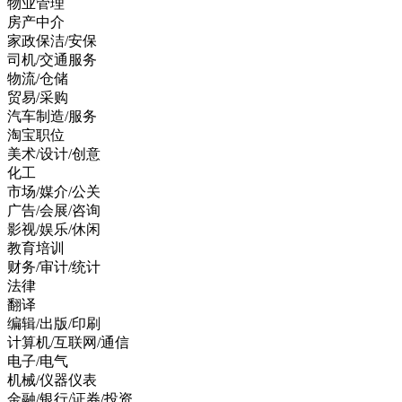
物业管理
房产中介
家政保洁/安保
司机/交通服务
物流/仓储
贸易/采购
汽车制造/服务
淘宝职位
美术/设计/创意
化工
市场/媒介/公关
广告/会展/咨询
影视/娱乐/休闲
教育培训
财务/审计/统计
法律
翻译
编辑/出版/印刷
计算机/互联网/通信
电子/电气
机械/仪器仪表
金融/银行/证券/投资