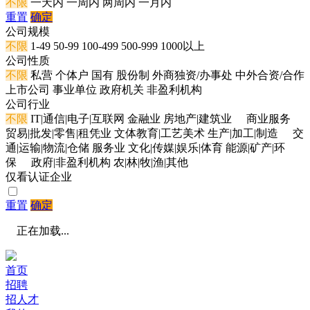
不限
一天内
一周内
两周内
一月内
重置
确定
公司规模
不限
1-49
50-99
100-499
500-999
1000以上
公司性质
不限
私营
个体户
国有
股份制
外商独资/办事处
中外合资/合作
上市公司
事业单位
政府机关
非盈利机构
公司行业
不限
IT|通信|电子|互联网
金融业
房地产|建筑业
商业服务
贸易|批发|零售|租凭业
文体教育|工艺美术
生产|加工|制造
交
通|运输|物流|仓储
服务业
文化|传媒|娱乐|体育
能源|矿产|环
保
政府|非盈利机构
农|林|牧|渔|其他
仅看认证企业
重置
确定
正在加载...
首页
招聘
招人才