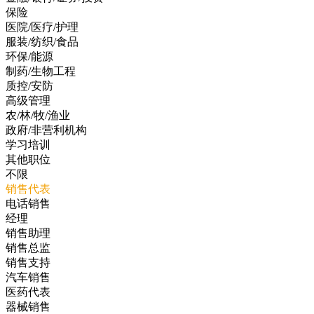
保险
医院/医疗/护理
服装/纺织/食品
环保/能源
制药/生物工程
质控/安防
高级管理
农/林/牧/渔业
政府/非营利机构
学习培训
其他职位
不限
销售代表
电话销售
经理
销售助理
销售总监
销售支持
汽车销售
医药代表
器械销售