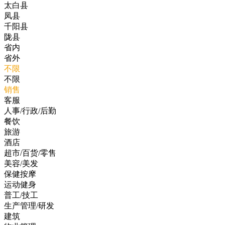
太白县
凤县
千阳县
陇县
省内
省外
不限
不限
销售
客服
人事/行政/后勤
餐饮
旅游
酒店
超市/百货/零售
美容/美发
保健按摩
运动健身
普工/技工
生产管理/研发
建筑