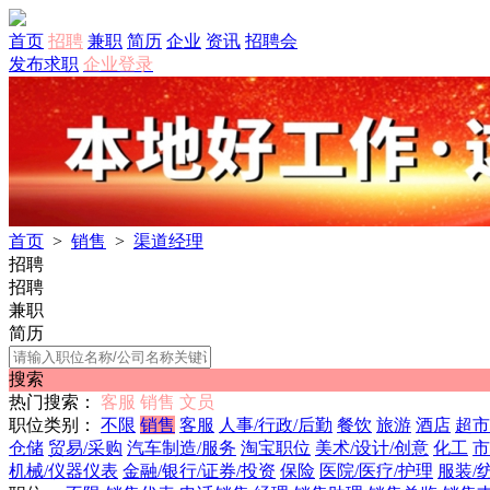
首页
招聘
兼职
简历
企业
资讯
招聘会
发布求职
企业登录
首页
>
销售
>
渠道经理
招聘
招聘
兼职
简历
搜索
热门搜索：
客服
销售
文员
职位类别：
不限
销售
客服
人事/行政/后勤
餐饮
旅游
酒店
超市
仓储
贸易/采购
汽车制造/服务
淘宝职位
美术/设计/创意
化工
市
机械/仪器仪表
金融/银行/证券/投资
保险
医院/医疗/护理
服装/