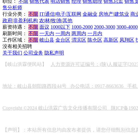
职位：
不限
销售代表
电话销售
经理
销售助理
销售总监
销售
售分析师
行业分类：
不限
IT|通信|电子|互联网
金融业
房地产|建筑业
商
政府|非盈利机构
农|林|牧|渔|其他
薪资待遇：
不限
面议
1000以下
1000-2000
2000-3000
3000-4000
刷新时间：
不限
一天内
一周内
两周内
一月内
工作区域：
不限
岐山县
金台区
渭滨区
陈仓区
高新区
凤翔区
没有相关招聘
关于我们
公司业务
隐私声明
【岐山洪霖便民站】
人力资源许可证编号：(陕)人服证字[2023]0
地址：岐山县朝阳路西段44号 办公电话：0917-8663636 手机：19
Copyright ©2024 岐山洪霖广告文化传播有限公司
陕ICP备190
【声明】：本站所有信息均由发布者提供，请您仔细甄别信息