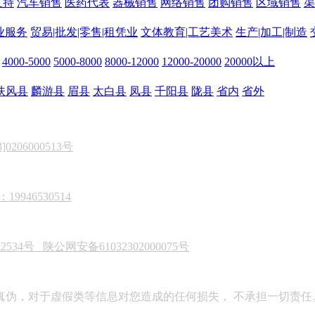
支持
汽车销售
医药代表
器械销售
网络销售
团购销售
区域销售
渠
业服务
贸易|批发|零售|租凭业
文体教育|工艺美术
生产|加工|制造
4000-5000
5000-8000
8000-12000
12000-20000
20000以上
扶风县
麟游县
眉县
太白县
凤县
千阳县
陇县
省内
省外
206000513号
946530514
22534号
陕公网安备61032302000075号
真伪，对于虚假类等信息对您造成的任何损失， 不承担一切责任