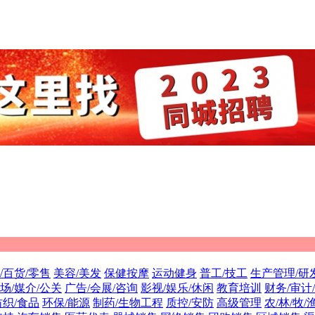
/百货/零售
美容/美发
保健按摩
运动健身
普工/技工
生产管理/研
场/媒介/公关
广告/会展/咨询
影视/娱乐/休闲
教育培训
财务/审计
纺织/食品
环保/能源
制药/生物工程
质控/安防
高级管理
农/林/牧/