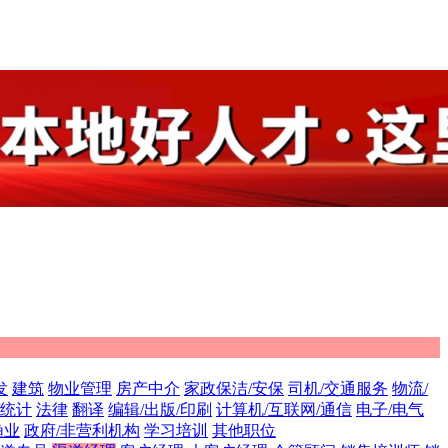
发
建筑
物业管理
房产中介
家政保洁/安保
司机/交通服务
物流/
/统计
法律
翻译
编辑/出版/印刷
计算机/互联网/通信
电子/电气
渔业
政府/非营利机构
学习培训
其他职位