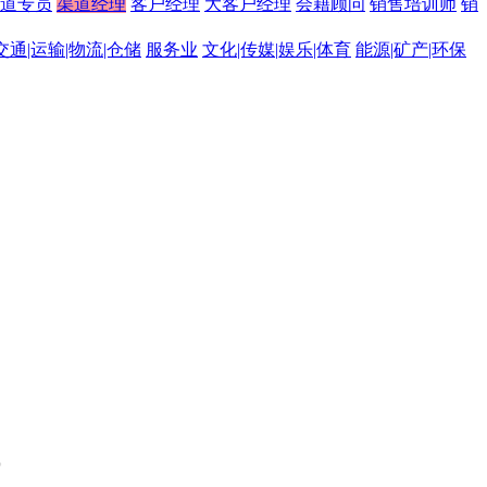
道专员
渠道经理
客户经理
大客户经理
会籍顾问
销售培训师
销
交通|运输|物流|仓储
服务业
文化|传媒|娱乐|体育
能源|矿产|环保
。