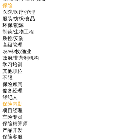
保险
医院/医疗/护理
服装/纺织/食品
环保/能源
制药/生物工程
质控/安防
高级管理
农/林/牧/渔业
政府/非营利机构
学习培训
其他职位
不限
保险顾问
储备经理
经纪人
保险内勤
项目经理
车险专员
保险精算师
产品开发
保险客服