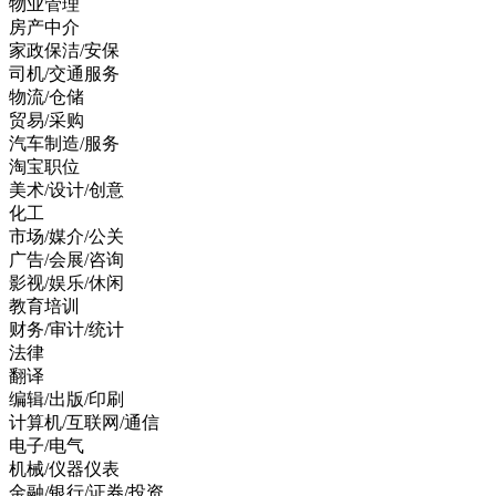
物业管理
房产中介
家政保洁/安保
司机/交通服务
物流/仓储
贸易/采购
汽车制造/服务
淘宝职位
美术/设计/创意
化工
市场/媒介/公关
广告/会展/咨询
影视/娱乐/休闲
教育培训
财务/审计/统计
法律
翻译
编辑/出版/印刷
计算机/互联网/通信
电子/电气
机械/仪器仪表
金融/银行/证券/投资