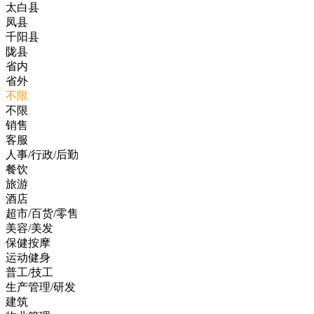
太白县
凤县
千阳县
陇县
省内
省外
不限
不限
销售
客服
人事/行政/后勤
餐饮
旅游
酒店
超市/百货/零售
美容/美发
保健按摩
运动健身
普工/技工
生产管理/研发
建筑