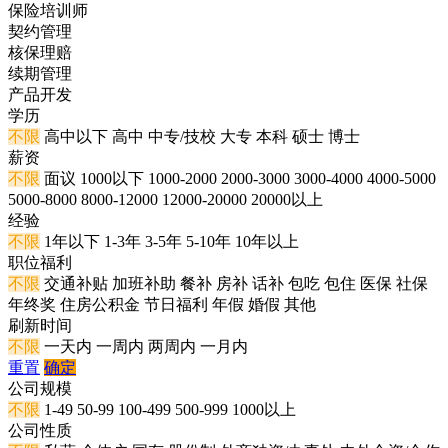
保险培训师
契约管理
核保理赔
续期管理
产品开发
学历
不限
高中以下
高中
中专/技校
大专
本科
硕士
博士
薪资
不限
面议
1000以下
1000-2000
2000-3000
3000-4000
4000-5000
5000-8000
8000-12000
12000-20000
20000以上
经验
不限
1年以下
1-3年
3-5年
5-10年
10年以上
职位福利
不限
交通补贴
加班补助
餐补
房补
话补
包吃
包住
医保
社保
年终奖
住房公积金
节日福利
年假
婚假
其他
刷新时间
不限
一天内
一周内
两周内
一月内
重置
确定
公司规模
不限
1-49
50-99
100-499
500-999
1000以上
公司性质