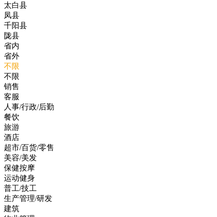
太白县
凤县
千阳县
陇县
省内
省外
不限
不限
销售
客服
人事/行政/后勤
餐饮
旅游
酒店
超市/百货/零售
美容/美发
保健按摩
运动健身
普工/技工
生产管理/研发
建筑