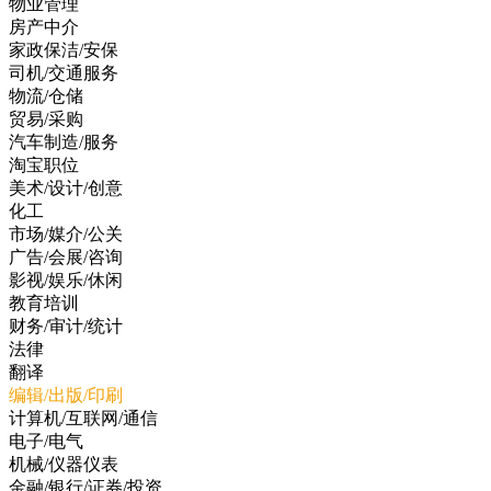
物业管理
房产中介
家政保洁/安保
司机/交通服务
物流/仓储
贸易/采购
汽车制造/服务
淘宝职位
美术/设计/创意
化工
市场/媒介/公关
广告/会展/咨询
影视/娱乐/休闲
教育培训
财务/审计/统计
法律
翻译
编辑/出版/印刷
计算机/互联网/通信
电子/电气
机械/仪器仪表
金融/银行/证券/投资