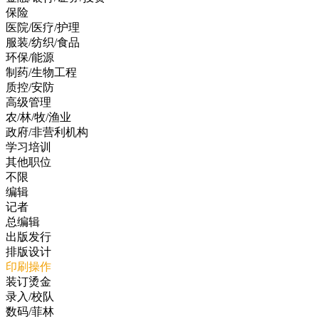
保险
医院/医疗/护理
服装/纺织/食品
环保/能源
制药/生物工程
质控/安防
高级管理
农/林/牧/渔业
政府/非营利机构
学习培训
其他职位
不限
编辑
记者
总编辑
出版发行
排版设计
印刷操作
装订烫金
录入/校队
数码/菲林