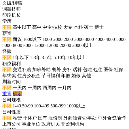
文编/组稿
调墨技师
印刷机长
学历
不限
高中以下
高中
中专/技校
大专
本科
硕士
博士
薪资
不限
面议
1000以下
1000-2000
2000-3000
3000-4000
4000-5000
5000-8000
8000-12000
12000-20000
20000以上
经验
不限
1年以下
1-3年
3-5年
5-10年
10年以上
职位福利
不限
交通补贴
加班补助
餐补
房补
话补
包吃
包住
医保
社保
年终奖
住房公积金
节日福利
年假
婚假
其他
刷新时间
不限
一天内
一周内
两周内
一月内
重置
确定
公司规模
不限
1-49
50-99
100-499
500-999
1000以上
公司性质
不限
私营
个体户
国有
股份制
外商独资/办事处
中外合资/合作
上市公司
事业单位
政府机关
非盈利机构