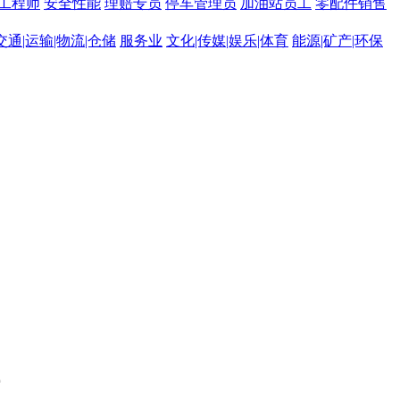
工程师
安全性能
理赔专员
停车管理员
加油站员工
零配件销售
交通|运输|物流|仓储
服务业
文化|传媒|娱乐|体育
能源|矿产|环保
。