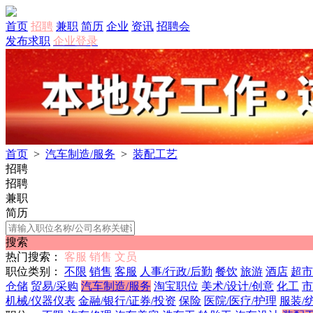
首页
招聘
兼职
简历
企业
资讯
招聘会
发布求职
企业登录
首页
>
汽车制造/服务
>
装配工艺
招聘
招聘
兼职
简历
搜索
热门搜索：
客服
销售
文员
职位类别：
不限
销售
客服
人事/行政/后勤
餐饮
旅游
酒店
超市
仓储
贸易/采购
汽车制造/服务
淘宝职位
美术/设计/创意
化工
市
机械/仪器仪表
金融/银行/证券/投资
保险
医院/医疗/护理
服装/