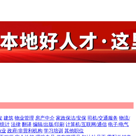
发
建筑
物业管理
房产中介
家政保洁/安保
司机/交通服务
物流/
/统计
法律
翻译
编辑/出版/印刷
计算机/互联网/通信
电子/电气
渔业
政府/非营利机构
学习培训
其他职位