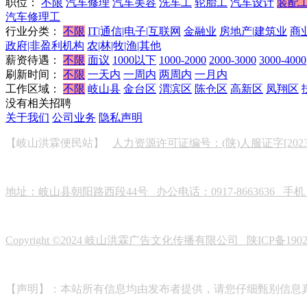
职位：
不限
汽车修理
汽车美容
洗车工
轮胎工
汽车设计
装配
汽车修理工
行业分类：
不限
IT|通信|电子|互联网
金融业
房地产|建筑业
商
政府|非盈利机构
农|林|牧|渔|其他
薪资待遇：
不限
面议
1000以下
1000-2000
2000-3000
3000-4000
刷新时间：
不限
一天内
一周内
两周内
一月内
工作区域：
不限
岐山县
金台区
渭滨区
陈仓区
高新区
凤翔区
没有相关招聘
关于我们
公司业务
隐私声明
【岐山洪霖便民站】
人力资源许可证编号：(陕)人服证字[2023]0
地址：岐山县朝阳路西段44号 办公电话：0917-8663636 手机：19
Copyright ©2024 岐山洪霖广告文化传播有限公司
陕ICP备190
【声明】：本站所有信息均由发布者提供，请您仔细甄别信息