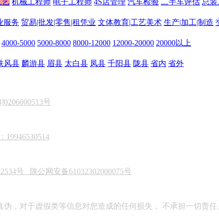
工艺
机械工程师
电子工程师
4S店管理
汽车检验
二手车评估
总装
业服务
贸易|批发|零售|租凭业
文体教育|工艺美术
生产|加工|制造
4000-5000
5000-8000
8000-12000
12000-20000
20000以上
扶风县
麟游县
眉县
太白县
凤县
千阳县
陇县
省内
省外
206000513号
946530514
22534号
陕公网安备61032302000075号
真伪，对于虚假类等信息对您造成的任何损失， 不承担一切责任