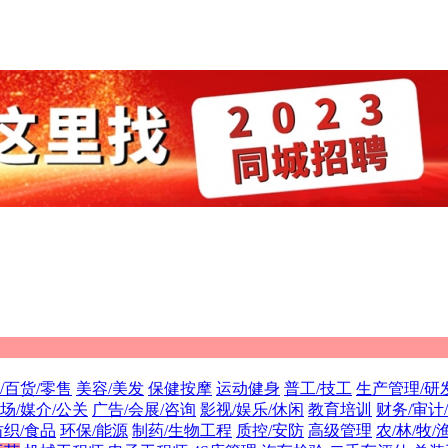
/百货/零售
美容/美发
保健按摩
运动健身
普工/技工
生产管理/研
场/媒介/公关
广告/会展/咨询
影视/娱乐/休闲
教育培训
财务/审计
纺织/食品
环保/能源
制药/生物工程
质控/安防
高级管理
农/林/牧/